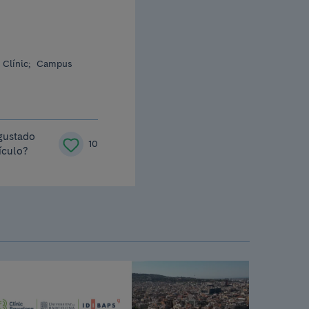
 Clínic;
Campus
gustado
10
tículo?