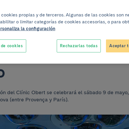
ipciones para las
iza cookies propias y de terceros. Algunas de las cookies son 
abilitar o limitar categorías de cookies accesorias, o para o
idades del Clínic 
rsonaliza la configuración
 de cookies
Rechazarlas todas
Aceptar t
equieren registro
o
ón del Clínic Obert se celebrará el sábado 9 de mayo, 
nova (entre Provença y París).