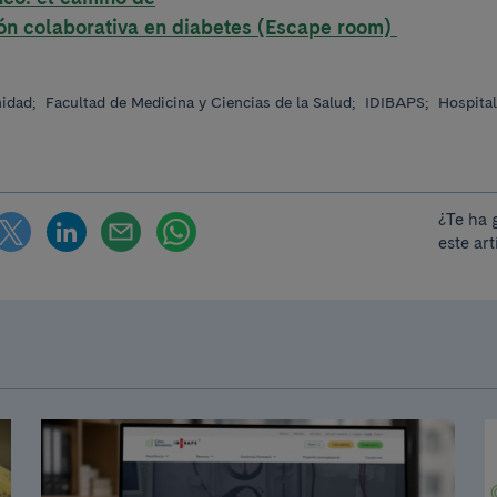
ión colaborativa en diabetes (Escape room)
nidad;
Facultad de Medicina y Ciencias de la Salud;
IDIBAPS;
Hospital
¿Te ha 
este ar