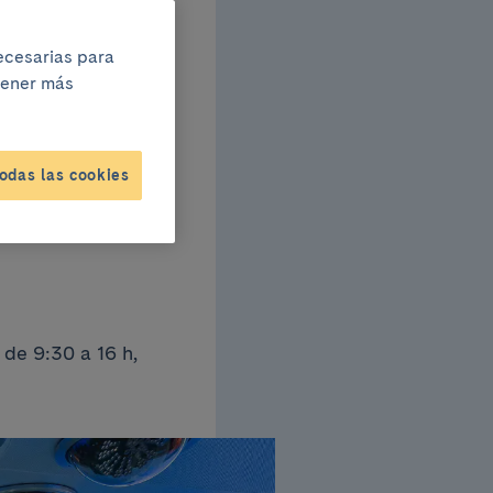
necesarias para
btener más
Obert
odas las cookies
de 9:30 a 16 h,