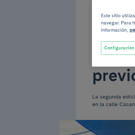
inscr
Este sitio util
navegar. Para h
activ
información,
pe
Configuración
que r
previ
La segunda edici
en la calle Casa