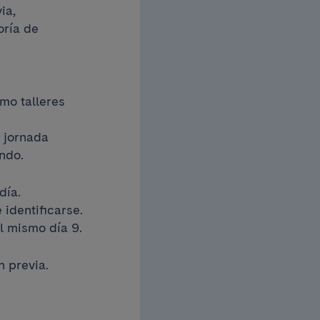
ia,
oría de
mo talleres
a jornada
undo.
día.
 identificarse.
el mismo día 9.
n previa.