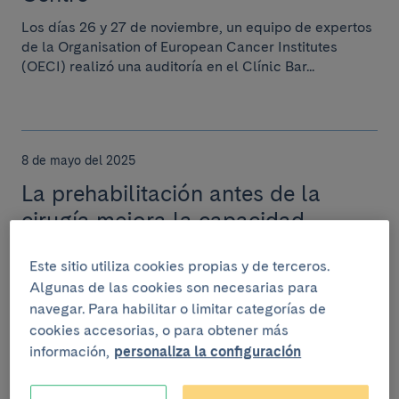
Los días 26 y 27 de noviembre, un equipo de expertos
de la Organisation of European Cancer Institutes
(OECI) realizó una auditoría en el Clínic Bar...
8 de mayo del 2025
La prehabilitación antes de la
cirugía mejora la capacidad
funcional de las pacientes con
Este sitio utiliza cookies propias y de terceros.
cáncer de ovario
Algunas de las cookies son necesarias para
Esta preparación integral, que combina ejercicio físico
navegar. Para habilitar o limitar categorías de
supervisado, asesoramiento nutricional y apoyo
cookies accesorias, o para obtener más
psicológico, se ha asociado a una mejora sig...
información,
personaliza la configuración