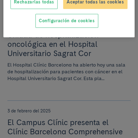
Rechazarlas todas
Aceptar todas las cookies
11 de febrero del 2025
Configuración de cookies
El Clínic Barcelona abre una
Unidad de hospitalización
oncológica en el Hospital
Universitario Sagrat Cor
El Hospital Clínic Barcelona ha abierto hoy una sala
de hospitalización para pacientes con cáncer en el
Hospital Universitario Sagrat Cor. Esta pla...
3 de febrero del 2025
El Campus Clínic presenta el
Clínic Barcelona Comprehensive