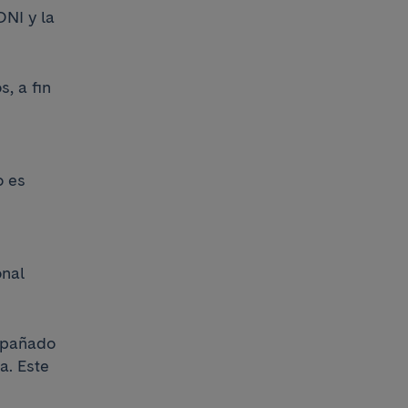
DNI y la
, a fin
o es
onal
ompañado
a. Este