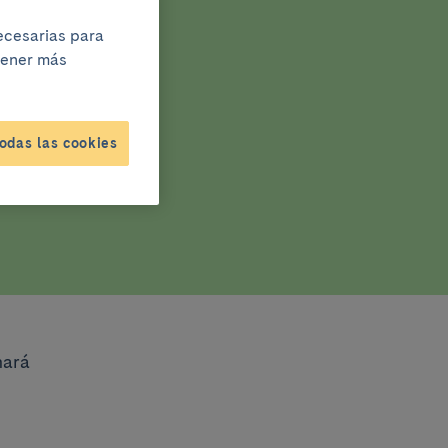
necesarias para
btener más
odas las cookies
mará