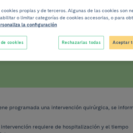
tratamiento
iza cookies propias y de terceros. Algunas de las cookies son 
abilitar o limitar categorías de cookies accesorias, o para o
rsonaliza la configuración
próximamente tienes
 de cookies
Rechazarlas todas
Aceptar t
visita prueba o tratamiento
iene programada una intervención quirúrgica, se infor
a intervención requiere de hospitalización y el tiempo