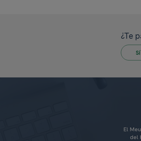
¿Te p
Sí
El Meu
del 