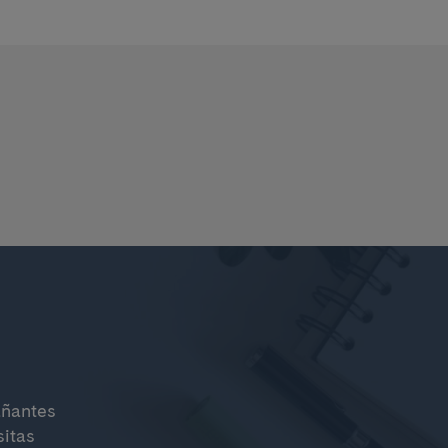
?
añantes
sitas