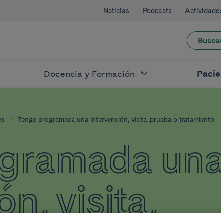
Noticias
Podcasts
Actividade
Busca
Docencia y Formación
Pacie
es
Tengo programada una intervención, visita, prueba o tratamiento
ogramada un
n, visita,