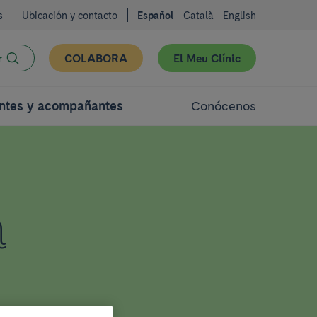
s
Ubicación y contacto
Español
Català
English
r
COLABORA
El Meu Clínic
ntes y acompañantes
Conócenos
a