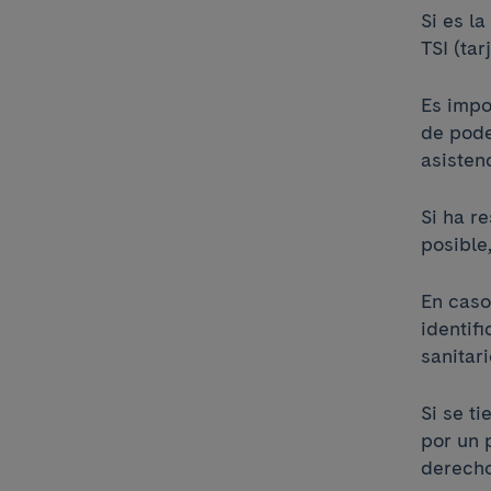
Si es l
TSI (tar
Es impo
de pode
asisten
Si ha r
posible,
En caso 
identif
sanitar
Si se t
por un p
derecho