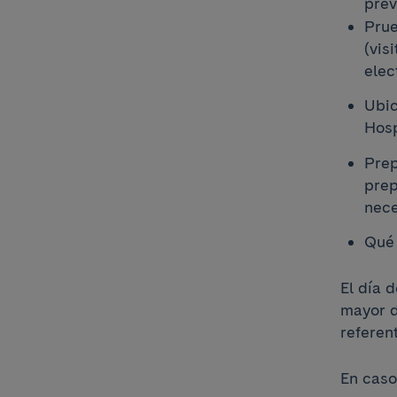
prev
Prue
(vis
elec
Ubic
Hosp
Prep
prep
nece
Qué 
El día 
mayor d
referen
En caso