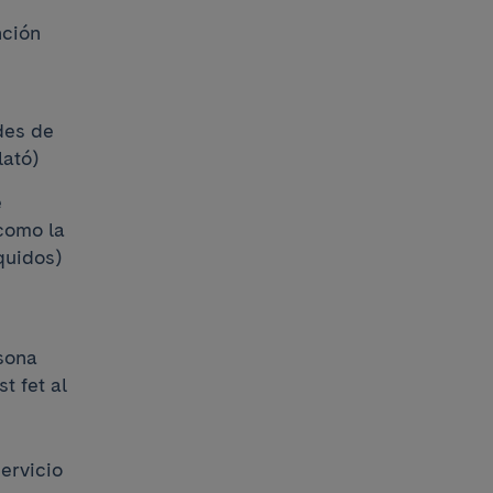
nción
des de
lató)
e
 como la
íquidos)
sona
t fet al
ervicio