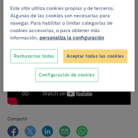
calidad de la atención.
Este sitio utiliza cookies propias y de terceros.
Órbita Clínico. Por un Clínic inteligente, sostenible,
Algunas de las cookies son necesarias para
cercano y pionero.
navegar. Para habilitar o limitar categorías de
cookies accesorias, o para obtener más
información,
personaliza la configuración
Rechazarlas todas
Aceptar todas las cookies
Configuración de cookies
Compartir