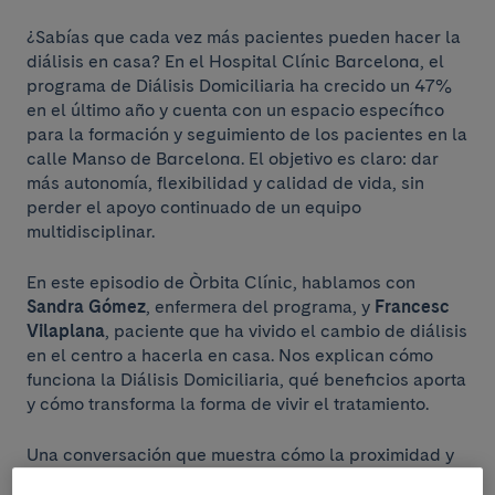
¿Sabías que cada vez más pacientes pueden hacer la
diálisis en casa? En el Hospital Clínic Barcelona, ​​el
programa de Diálisis Domiciliaria ha crecido un 47%
en el último año y cuenta con un espacio específico
para la formación y seguimiento de los pacientes en la
calle Manso de Barcelona. El objetivo es claro: dar
más autonomía, flexibilidad y calidad de vida, sin
perder el apoyo continuado de un equipo
multidisciplinar.
En este episodio de Òrbita Clínic, hablamos con
Sandra Gómez
, enfermera del programa, y ​​
Francesc
Vilaplana
, paciente que ha vivido el cambio de diálisis
en el centro a hacerla en casa. Nos explican cómo
funciona la Diálisis Domiciliaria, qué beneficios aporta
y cómo transforma la forma de vivir el tratamiento.
Una conversación que muestra cómo la proximidad y
la innovación pueden ir de la mano para mejorar la