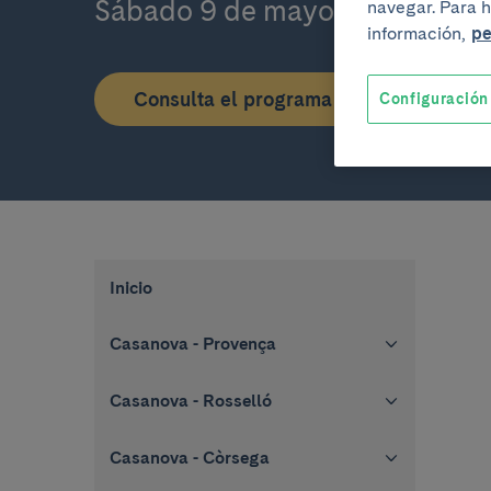
Sábado 9 de mayo de 2026 de 
navegar. Para h
información,
pe
Consulta el programa
Configuración
Inicio
Casanova - Provença
Casanova - Rosselló
Casanova - Còrsega