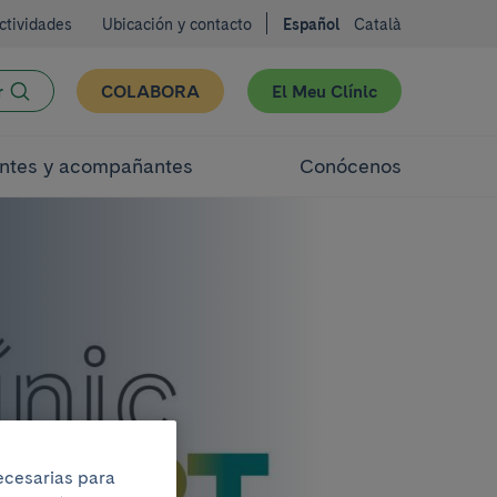
ctividades
Ubicación y contacto
Español
Català
r
COLABORA
El Meu Clínic
ntes y acompañantes
Conócenos
necesarias para