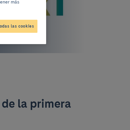
btener más
odas las cookies
de la primera