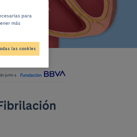
necesarias para
btener más
odas las cookies
do junto a
Fibrilación