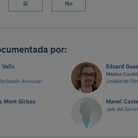
Sí
No
ocumentada por:
 Valls
Eduard Gua
Médico Cardi
brilación Auricular
Unidad de Fibr
s Mont Girbau
Manel Caste
Jefe del Servi