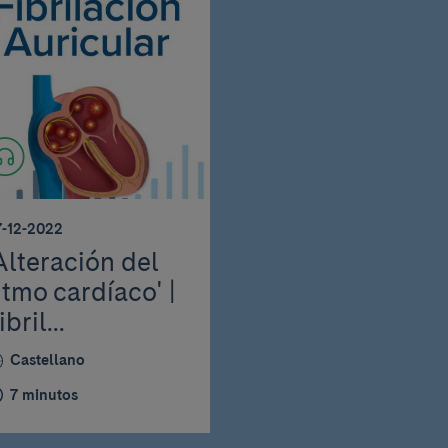
7-12-2022
Alteración del
itmo cardíaco' |
ibril...
Castellano
7 minutos