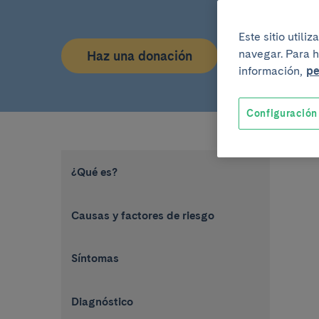
Este sitio util
navegar. Para h
Haz una donación
información,
pe
Configuración
¿Qué es?
Causas y factores de riesgo
Síntomas
Diagnóstico