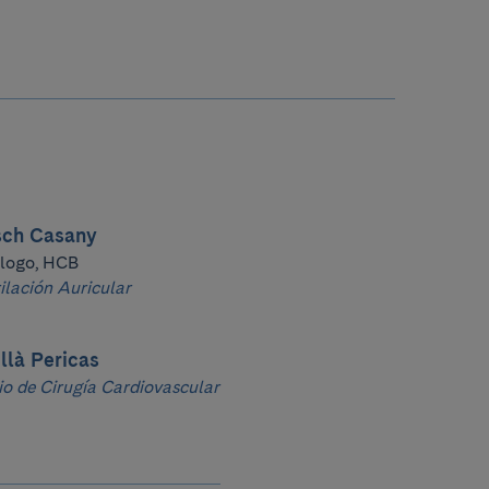
sch Casany
ólogo, HCB
ilación Auricular
llà Pericas
cio de Cirugía Cardiovascular