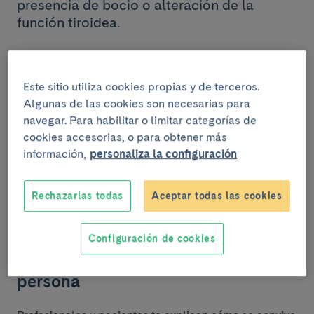
presencia de bocio o alteración de la
función tiroidea.
La tiroiditis subaguda potsviral es la causa
más frecuente de dolor en la zona tiroidea,
Este sitio utiliza cookies propias y de terceros.
seguida de la tiroiditis subaguda posparto.
Algunas de las cookies son necesarias para
La tiroiditis de Hashimoto es crónica y es la
navegar. Para habilitar o limitar categorías de
causa más frecuente de hipotiroidismo en
cookies accesorias, o para obtener más
nuestro entorno.
información,
personaliza la configuración
La tiroiditis es más frecuente en mujeres,
pero su prevalencia y edad de presentación
Rechazarlas todas
Aceptar todas las cookies
es variable en función de la causa.
Configuración de cookies
La Tiroiditis explicada en primera
persona