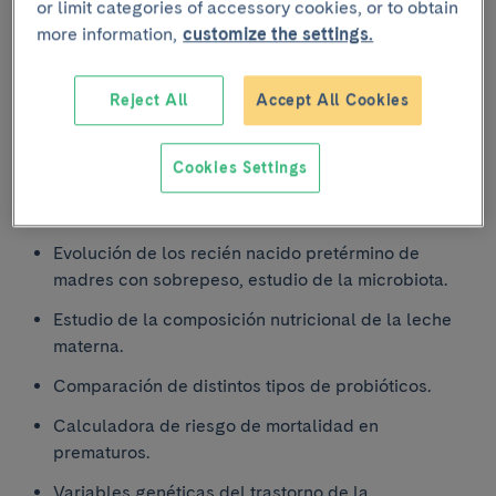
or limit categories of accessory cookies, or to obtain
ventilación y administración de surfactante, para
more information,
customize the settings.
optimizar la enfermedad respiratoria, y al estudio del
desarrollo del sistema nervioso central y de la
enfermedad neurológica neonatal.
Reject All
Accept All Cookies
En la actualidad hay en marcha más de 12 proyectos:
Cookies Settings
Utilidad de la ecografía torácica en prematuros
con dificultad respiratoria.
Evolución de los recién nacido pretérmino de
madres con sobrepeso, estudio de la microbiota.
Estudio de la composición nutricional de la leche
materna.
Comparación de distintos tipos de probióticos.
Calculadora de riesgo de mortalidad en
prematuros.
Variables genéticas del trastorno de la