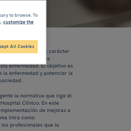
sary to browse. To
,
customize the
cept All Cookies
FA) es una unidad de carácter
s distintas y niveles
esta enfermedad. El objetivo es
e la enfermedad y potenciar la
 sociedad.
gente la normativa que rige el
Hospital Clínico. En este
implementación de mejoras a
orma intra como
e los profesionales que la