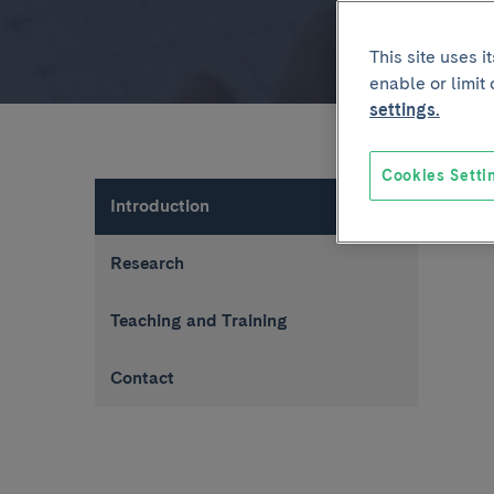
This site uses 
enable or limit
settings.
Cookies Setti
Introduction
Research
Teaching and Training
Contact