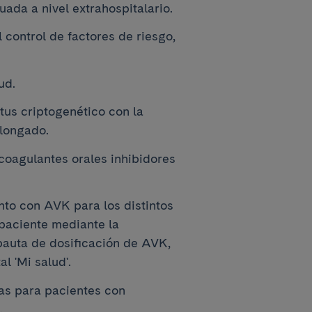
ada a nivel extrahospitalario.
 control de factores de riesgo,
ud.
tus criptogenético con la
olongado.
coagulantes orales inhibidores
nto con AVK para los distintos
 paciente mediante la
 pauta de dosificación de AVK,
l 'Mi salud'.
tas para pacientes con
.