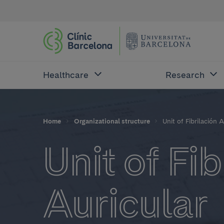
Healthcare
Research
Home
Organizational structure
Unit of Fibrilación 
Unit of Fib
Auricular