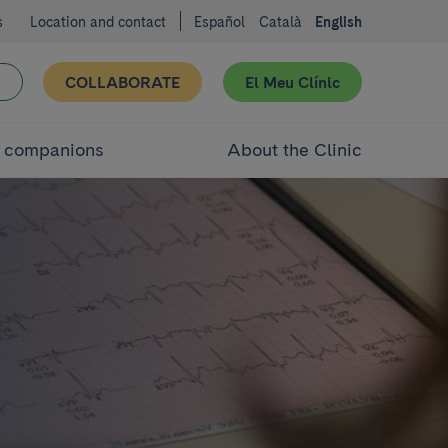
s
Location and contact
Español
Català
English
COLLABORATE
El Meu Clínic
d companions
About the Clinic