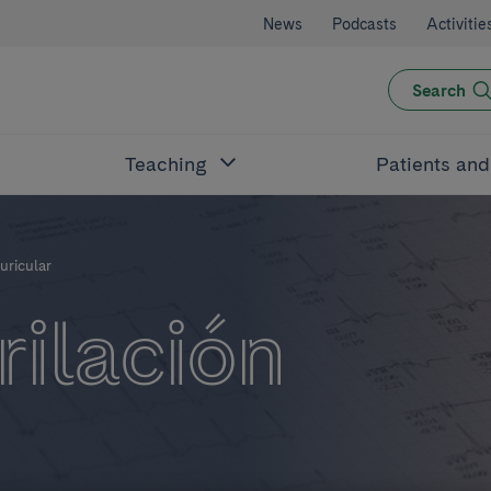
News
Podcasts
Activitie
Search
Teaching
Patients an
Auricular
rilación