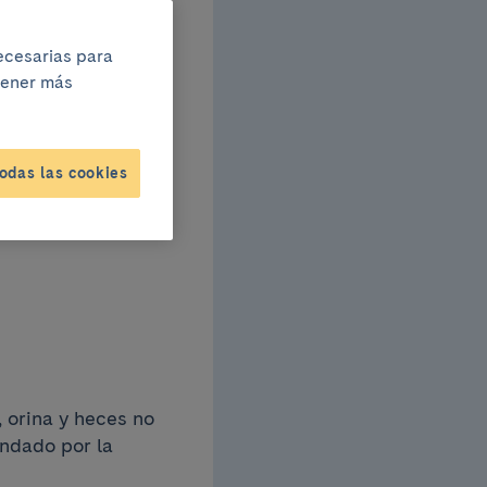
a el
necesarias para
btener más
i
odas las cookies
a en
 orina y heces no
ndado por la