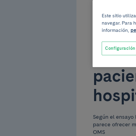
tuber
Este sitio util
navegar. Para h
inici
información,
pe
Configuración
mejor
pacie
hospi
Según el ensayo 
parece ofrecer m
OMS