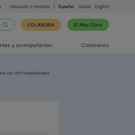
s
Ubicación y contacto
Español
Català
English
r
COLABORA
El Meu Clínic
ntes y acompañantes
Conócenos
ntes con VIH hospitalizados