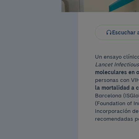
Escuchar a
Un ensayo clínic
Lancet Infectiou
moleculares en o
personas con VI
la mortalidad a 
Barcelona (ISGlo
(Foundation of In
incorporación de
recomendadas po