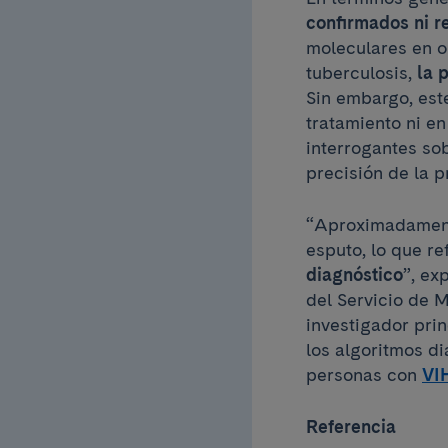
confirmados ni re
moleculares en o
tuberculosis,
la 
Sin embargo, est
tratamiento ni e
interrogantes sob
precisión de la p
“Aproximadamente
esputo, lo que r
diagnóstico
”, ex
del Servicio de 
investigador pri
los algoritmos d
personas con
VI
Referencia