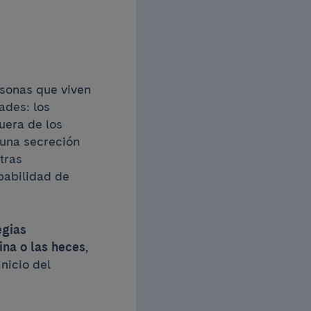
rsonas que viven
ades: los
uera de los
 una secreción
tras
obabilidad de
egias
ina o las heces
,
nicio del