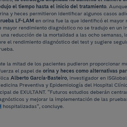
dujo el tiempo hasta el inicio del tratamiento
. Aunque
rina y heces permitieron identificar algunos casos adi
prueba LF-LAM
en orina fue la que identificó el mayor
e mayor rendimiento diagnóstico no se tradujo en un in
n una reducción de la mortalidad a las ocho semanas, l
re el rendimiento diagnóstico del test y sugiere segui
rueba.
 la mitad de los pacientes pudieron proporcionar m
efuerza el papel de
orina y heces como alternativas par
plica
Alberto García-Basteiro
, investigador en ISGloba
Medicina Preventiva y Epidemiología del Hospital Clíni
ncipal de EXULTANT. “Futuros estudios deberán centra
iagnósticos y mejorar la implementación de las prueba
H
hospitalizadas”, concluye.