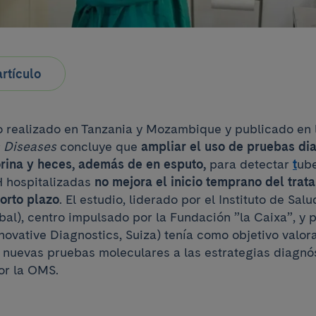
rtículo
o realizado en Tanzania y Mozambique y publicado en 
s Diseases
concluye que
ampliar el uso de pruebas di
rina y heces, además de en esputo,
para detectar
t
ube
H hospitalizadas
no mejora el inicio temprano del trat
corto plazo
. El estudio, liderado por el Instituto de Sal
bal), centro impulsado por la Fundación ”la Caixa”, y 
novative Diagnostics, Suiza) tenía como objetivo valora
 nuevas pruebas moleculares a las estrategias diagnó
r la OMS.