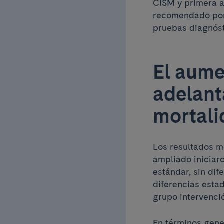
CISM y primera au
recomendado por 
pruebas diagnóst
El aume
adelant
mortali
Los resultados m
ampliado iniciaro
estándar, sin di
diferencias estad
grupo intervenció
En términos gene