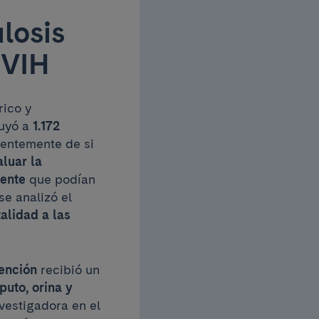
losis
 VIH
rico y
luyó a
1.172
ientemente de si
aluar la
ente
que podían
se analizó el
alidad a las
ención
recibió un
uto, orina y
nvestigadora en el