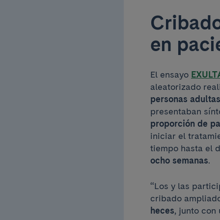
Cribado
en paci
El ensayo
EXULT
aleatorizado rea
personas adulta
presentaban sínto
proporción de pa
iniciar el tratam
tiempo hasta el d
ocho semanas
.
“Los y las parti
cribado ampliad
heces
, junto con