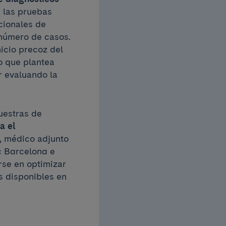
 las pruebas
cionales de
 número de casos.
icio precoz del
o que plantea
r evaluando la
uestras de
a el
l, médico adjunto
c Barcelona e
rse en optimizar
s disponibles en