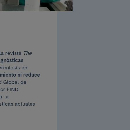
la revista
The
agnósticas
rculosis en
amiento ni reduce
ud Global de
por FIND
r la
sticas actuales