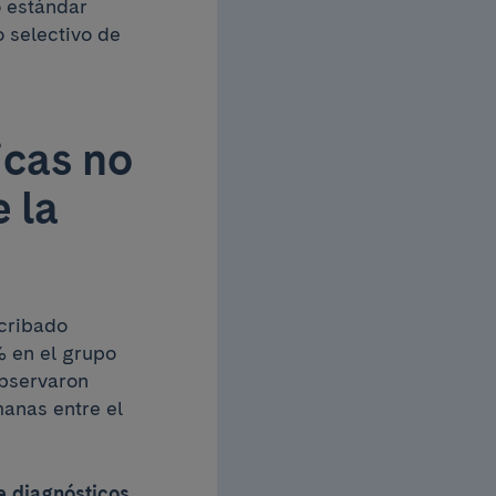
o estándar
 selectivo de
icas no
 la
 cribado
% en el grupo
observaron
manas entre el
e diagnósticos