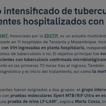
 intensificado de tubercu
entes hospitalizados con
ANT
, financiado por la
EDCTP
, es un estudio multicént
lizado en 11 hospitales de Tanzania y Mozambique. Inc
s con VIH
ingresadas en planta hospitalaria
, independ
mas de tuberculosis o no. El objetivo principal fue
ev
cientes con tuberculosis
confirmada microbiológicam
iento en las primeras 72 horas tras el ingreso. También 
iagnóstico y el inicio del tratamiento, así como
la mort
cipantes fueron asignados a dos grupos: el
grupo interv
o con
pruebas moleculares Xpert MTB/RIF Ultra en esp
 una
prueba de orina LF-LAM
”, explica
Marta Cossa
, i