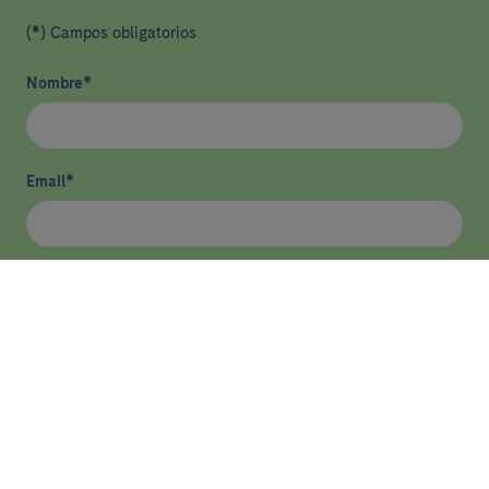
(*) Campos obligatorios
Nombre
*
Email
*
He leído y acepto
la política de privacidad
*
Enviar
ASISTENCIA