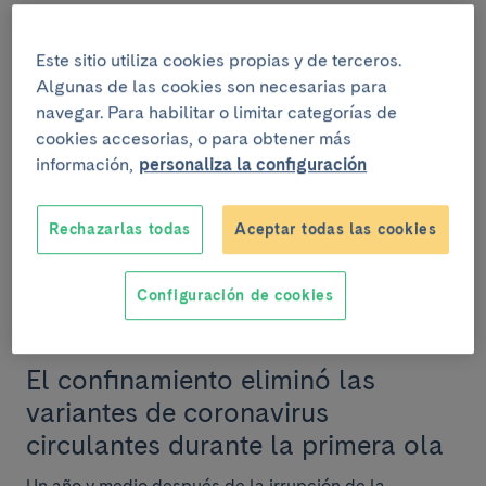
El Servicio de Microbiología del
Clínic gana el premio Francisco
Este sitio utiliza cookies propias y de terceros.
Soria Melguizo
Algunas de las cookies son necesarias para
navegar. Para habilitar o limitar categorías de
El jurado destaca la excelencia de su trayectoria
cookies accesorias, o para obtener más
investigadora y su aportación a la innovación y al
información,
personaliza la configuración
diagnóstico de enfermedades infecciosas a trav...
Rechazarlas todas
Aceptar todas las cookies
Configuración de cookies
INVESTIGACIÓN
7 de octubre del 2021
El confinamiento eliminó las
variantes de coronavirus
circulantes durante la primera ola
Un año y medio después de la irrupción de la