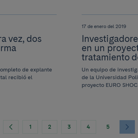
17 de enero del 2019
ra vez, dos
Investigadore
orma
en un proyect
tratamiento d
completo de explante
Un equipo de investig
tal recibió el
de la Universidad Pol
proyecto EURO SHOCK
1
2
3
4
5