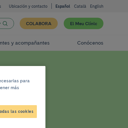
s
Ubicación y contacto
Español
Català
English
r
COLABORA
El Meu Clínic
ntes y acompañantes
Conócenos
necesarias para
btener más
odas las cookies