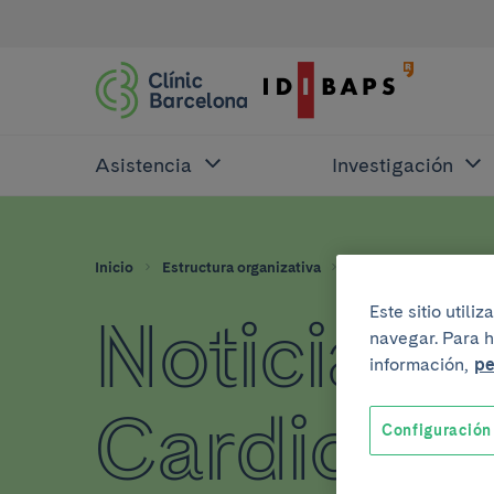
Asistencia
Investigación
Inicio
Estructura organizativa
Instituto Clínic Card
Este sitio util
Noticias d
navegar. Para h
información,
pe
Cardiovas
Configuración