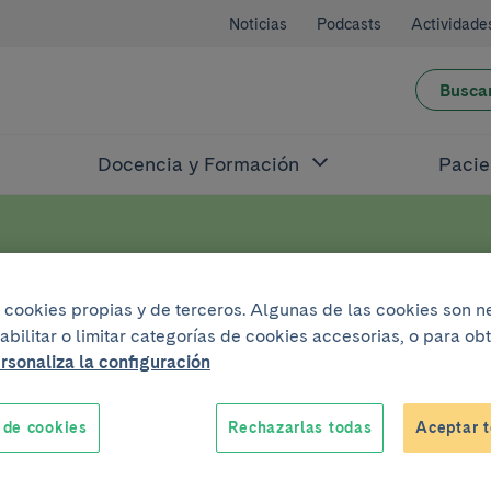
Noticias
Podcasts
Actividade
Busca
Docencia y Formación
Pacie
iovascular
Servicio de Cirugía Cardiovascular
Noticias
iza cookies propias y de terceros. Algunas de las cookies son 
el Cirugía
abilitar o limitar categorías de cookies accesorias, o para o
rsonaliza la configuración
cular
 de cookies
Rechazarlas todas
Aceptar t