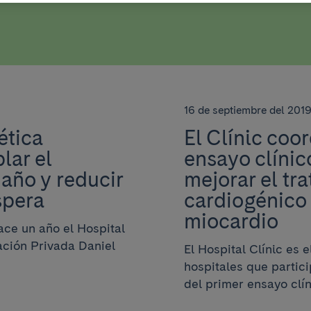
16 de septiembre del 201
ética
El Clínic coo
lar el
ensayo clínic
año y reducir
mejorar el tr
spera
cardiogénico 
miocardio
ce un año el Hospital
dación Privada Daniel
El Hospital Clínic es 
hospitales que partic
del primer ensayo clíni