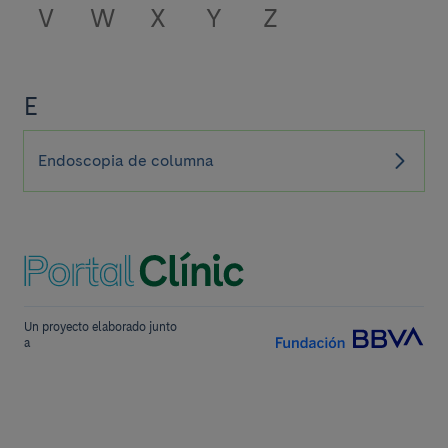
V
W
X
Y
Z
E
Endoscopia de columna
Un proyecto elaborado junto
a