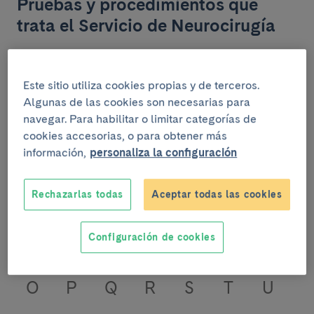
Pruebas y procedimientos que
trata el Servicio de Neurocirugía
Encuentra información sobre pruebas y
procedimientos del servicio de Neurocirugía. Aprende
Este sitio utiliza cookies propias y de terceros.
a cuidar y cuidarte.
Algunas de las cookies son necesarias para
navegar. Para habilitar o limitar categorías de
A continuación, puedes buscar la prueba o
cookies accesorias, o para obtener más
procedimiento que desees, por orden alfabético (los
información,
personaliza la configuración
enlaces deshabilitados indican que no hay contenido
disponible):
Rechazarlas todas
Aceptar todas las cookies
A
B
C
D
E
F
G
Configuración de cookies
H
I
J
K
L
M
N
O
P
Q
R
S
T
U