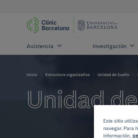
Asistencia
Investigación
Inicio
Estructura organizativa
Unidad de Sueño
Unidad de
Este sitio util
navegar. Para h
información,
pe