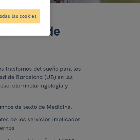
odas las cookies
- Unidad de
os trastornos del sueño para los
ad de Barcelona (UB) en las
so, otorrinolaringología y
lumnos de sexto de Medicina.
tes de los servicios implicados
ernos.