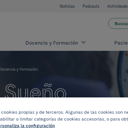
Noticias
Podcasts
Actividade
Busca
Docencia y Formación
Pacie
Docencia y Formación
 Sueño
iza cookies propias y de terceros. Algunas de las cookies son 
abilitar o limitar categorías de cookies accesorias, o para o
rsonaliza la configuración