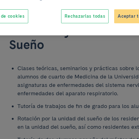
 de cookies
Rechazarlas todas
Aceptar t
Docencia y formación 
Sueño
Clases teóricas, seminarios y prácticas sobre l
alumnos de cuarto de Medicina de la Universid
asignaturas de enfermedades del sistema nervio
enfermedades del aparato respiratorio.
Tutoría de trabajos de fin de grado para los a
Rotación por la unidad del sueño de los residen
en la unidad del sueño, así como residentes ext