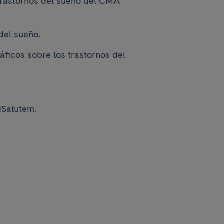
trastornos del sueño del CMA
del sueño.
ficos sobre los trastornos del
dSalutem.