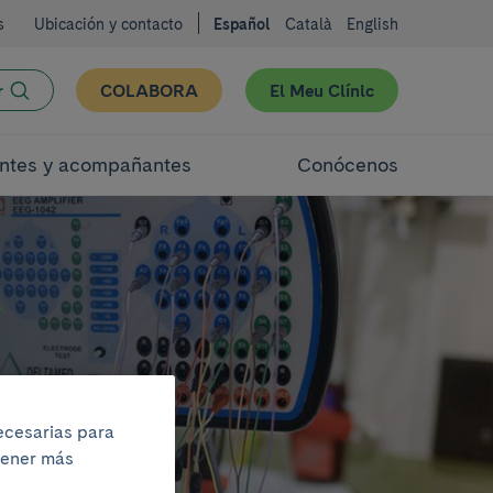
s
Ubicación y contacto
Español
Català
English
r
COLABORA
El Meu Clínic
ntes y acompañantes
Conócenos
necesarias para
btener más