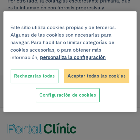
Por otro lado, la colangitis esclerosante primaria, que
es la inflamación con fibrosis progresiva y
estrechamiento de las vías biliares dentro y fuera del
hígado, se asocia con el colangiocarcinoma
Este sitio utiliza cookies propias y de terceros.
extrahepático.
Algunas de las cookies son necesarias para
navegar. Para habilitar o limitar categorías de
Sin embargo, cabe destacar que en una gran parte de
los casos de colangiocarcinoma diagnosticados no se
cookies accesorias, o para obtener más
identifica ningún factor de riesgo.
información,
personaliza la configuración
Rechazarlas todas
Aceptar todas las cookies
SIGUE LEYENDO
Configuración de cookies
Síntomas