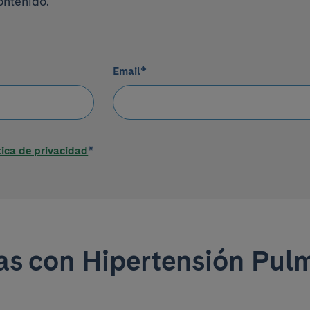
ontenido.
Email
*
tica de privacidad
*
das con Hipertensión Pul