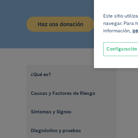
Este sitio util
navegar. Para h
Haz una donación
información,
pe
Configuración
¿Qué es?
Causas y Factores de Riesgo
Síntomas y Signos
Diagnóstico y pruebas