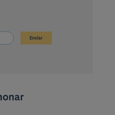
Enviar
monar