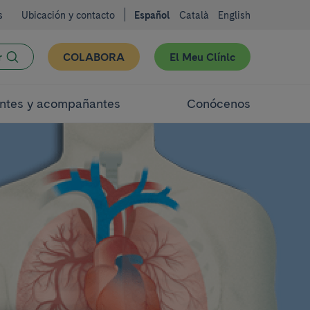
s
Ubicación y contacto
Español
Català
English
r
COLABORA
El Meu Clínic
ntes y acompañantes
Conócenos