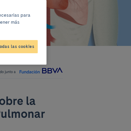
necesarias para
btener más
odas las cookies
do junto a
obre la
 Pulmonar