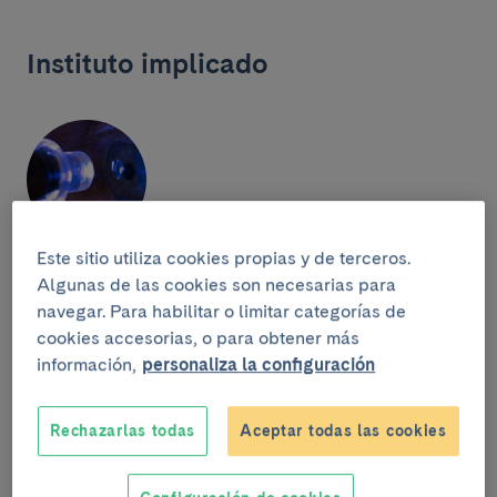
Instituto implicado
Este sitio utiliza cookies propias y de terceros.
Instituto Clínic de Oftalmología
Algunas de las cookies son necesarias para
navegar. Para habilitar o limitar categorías de
cookies accesorias, o para obtener más
información,
personaliza la configuración
Un proyecto elaborado junto
Rechazarlas todas
Aceptar todas las cookies
a