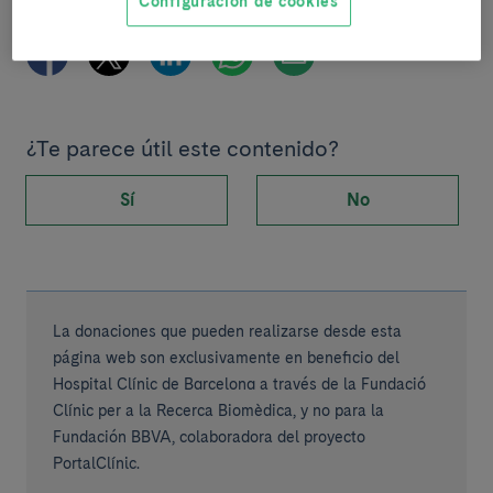
Configuración de cookies
Compartir
¿Te parece útil este contenido?
Sí
No
La donaciones que pueden realizarse desde esta
página web son exclusivamente en beneficio del
Hospital Clínic de Barcelona a través de la Fundació
Clínic per a la Recerca Biomèdica, y no para la
Fundación BBVA, colaboradora del proyecto
PortalClínic.