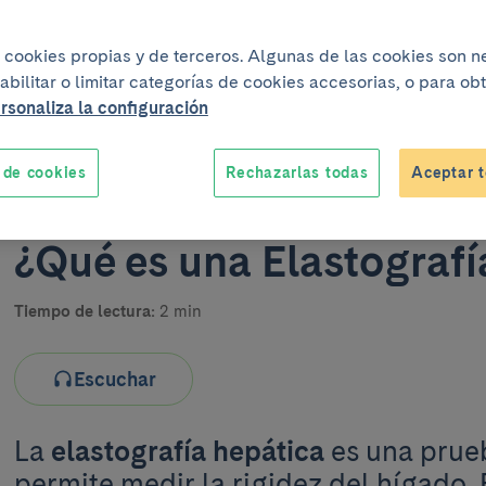
iza cookies propias y de terceros. Algunas de las cookies son 
abilitar o limitar categorías de cookies accesorias, o para o
rsonaliza la configuración
Un proyecto elabor
 de cookies
Rechazarlas todas
Aceptar t
¿Qué es una Elastografí
Tiempo de lectura:
2 min
Escuchar
La
elastografía hepática
es una prue
permite medir la rigidez del hígado.