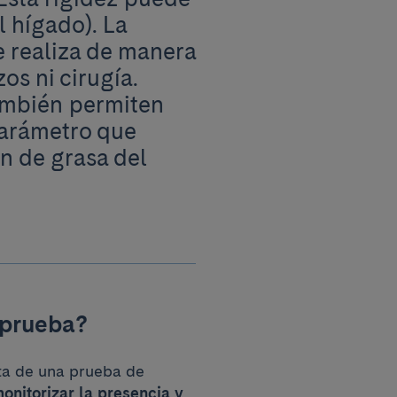
el hígado). La
e realiza de manera
os ni cirugía.
ambién permiten
parámetro que
ón de grasa del
 prueba?
ata de una prueba de
onitorizar la presencia y