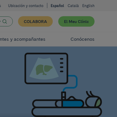
s
Ubicación y contacto
Español
Català
English
r
COLABORA
El Meu Clínic
ntes y acompañantes
Conócenos