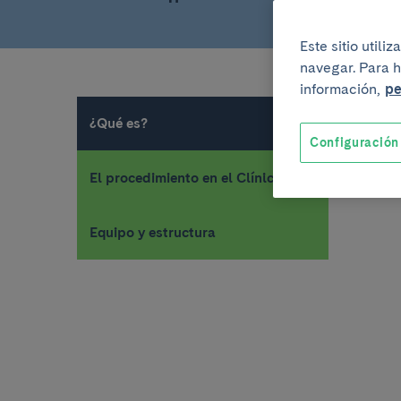
Este sitio util
navegar. Para h
información,
pe
¿Qué es?
Configuración
El procedimiento en el Clínic
Equipo y estructura