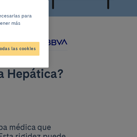
necesarias para
btener más
ado junto a
odas las cookies
a Hepática?
ba médica que
 Esta rigidez puede