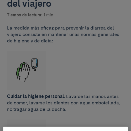
del viajero
Tiempo de lectura:
1 min
La medida más eficaz para prevenir la diarrea del
viajero consiste en mantener unas normas generales
de higiene y de dieta:
Cuidar la higiene personal
. Lavarse las manos antes
de comer, lavarse los dientes con agua embotellada,
no tragar agua de la ducha.