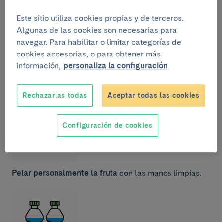
Este sitio utiliza cookies propias y de terceros.
Algunas de las cookies son necesarias para
navegar. Para habilitar o limitar categorías de
cookies accesorias, o para obtener más
Consumir comida bien cocinada y evitar alimentos
información,
personaliza la configuración
crudos
como las ensaladas, así como alimentos
marinados o ahumados.
Rechazarlas todas
Aceptar todas las cookies
Configuración de cookies
Pelar personalmente la fruta
con las manos limpias.