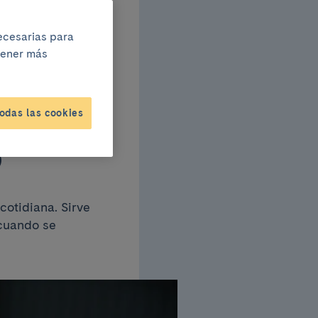
necesarias para
btener más
erta
odas las cookies
o
cotidiana. Sirve
 cuando se