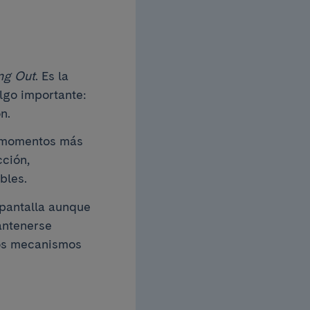
ng Out
. Es la
algo importante:
n.
s momentos más
cción,
bles.
 pantalla aunque
antenerse
los mecanismos