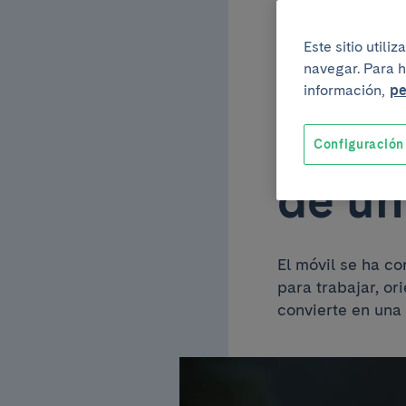
25 de junio del 202
Este sitio util
Adicc
navegar. Para h
información,
pe
ansie
Configuración
de un
El móvil se ha co
para trabajar, or
convierte en una