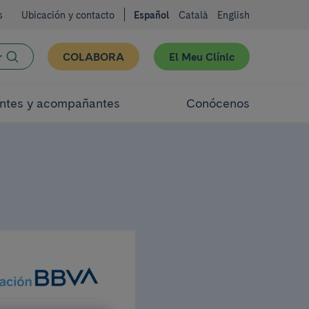
s
Ubicación y contacto
Español
Català
English
r
COLABORA
El Meu Clínic
ntes y acompañantes
Conócenos