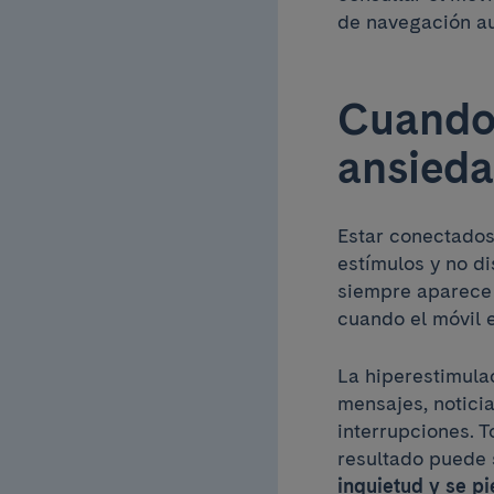
de navegación a
Cuando 
ansied
Estar conectado
estímulos y no d
siempre aparece 
cuando el móvil 
La hiperestimula
mensajes, notici
interrupciones. 
resultado puede 
inquietud y se p