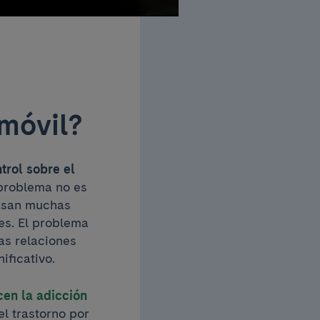
 móvil?
trol sobre el
problema no es
pasan muchas
es. El problema
las relaciones
ificativo.
cen la adicción
el trastorno por