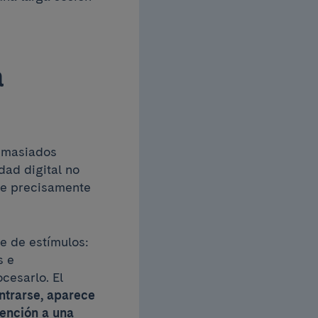
a
emasiados
dad digital no
ge precisamente
e de estímulos:
s e
cesarlo. El
ntrarse, aparece
tención a una