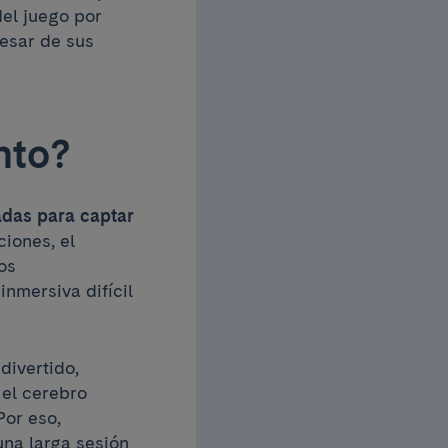
del juego por
pesar de sus
nto?
adas para captar
ciones, el
dos
nmersiva difícil
divertido,
 el cerebro
Por eso,
una larga sesión