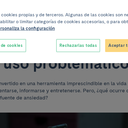
6
iza cookies propias y de terceros. Algunas de las cookies son 
ión al móvil y
abilitar o limitar categorías de cookies accesorias, o para o
rsonaliza la configuración
dad: señales de al
 de cookies
Rechazarlas todas
Aceptar t
 uso problemátic
nvertido en una herramienta imprescindible en la vida 
ientarse, informarse y entretenerse. Pero, ¿qué ocurre
 fuente de ansiedad?