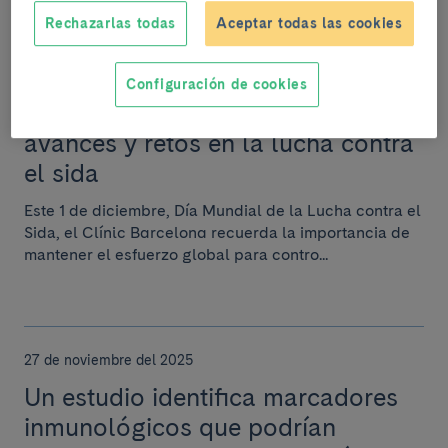
Rechazarlas todas
Aceptar todas las cookies
1 de diciembre del 2025
Configuración de cookies
Juntos por un mundo sin VIH:
avances y retos en la lucha contra
el sida
Este 1 de diciembre, Día Mundial de la Lucha contra el
Sida, el Clínic Barcelona recuerda la importancia de
mantener el esfuerzo global para contro...
27 de noviembre del 2025
Un estudio identifica marcadores
inmunológicos que podrían