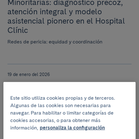
Minoritarias: diagnóstico precoz,
atención integral y modelo
asistencial pionero en el Hospital
Clínic
Redes de pericia: equidad y coordinación
19 de enero del 2026
El Clínic, tercer mejor hospital
público de España según el
Este sitio utiliza cookies propias y de terceros.
ranking Merco Salud 2025
Algunas de las cookies son necesarias para
navegar. Para habilitar o limitar categorías de
El hospital, que también ha recibido el reconocimiento
cookies accesorias, o para obtener más
como mejor hospital público de Cataluña, destaca con
información,
personaliza la configuración
cinco servicios en primera posición: Ap...