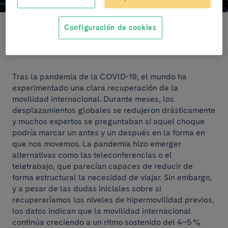
Configuración de cookies
Escuchar artículo
Tras la pandemia de la COVID-19, el mundo ha
experimentado una clara recuperación de la
movilidad internacional. Durante meses, los
desplazamientos globales se redujeron drásticamente
y muchos expertos se preguntaban si aquel choque
podría marcar un antes y un después en la forma en
que nos movemos. La pandemia hizo emerger
alternativas como las teleconferencias o el
teletrabajo, que parecían capaces de reducir de
forma estructural la necesidad de viajar. Sin embargo,
y a pesar de las dudas iniciales sobre si
recuperaríamos los niveles de hipermovilidad previos,
los datos indican que la movilidad internacional
continúa creciendo a un ritmo sostenido del 4–5 %