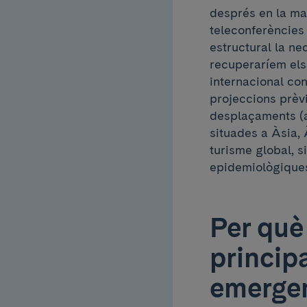
després en la ma
teleconferències
estructural la nec
recuperaríem els 
internacional con
projeccions prèvi
desplaçaments (a
situades a Àsia, 
turisme global, s
epidemiològiques
Per què 
princip
emerge