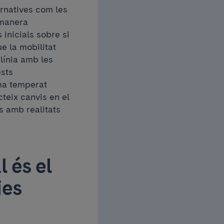
rnatives com les
 manera
 inicials sobre si
e la mobilitat
línia amb les
ests
ma temperat
teix canvis en el
s amb realitats
 és el
ies