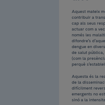
Aquest mateix me
contribuir a tran
cap als seus resp
actuar com a vec
només les malalt
difondre’s d’aque
dengue en divers
de salut pública
(com la presència
perquè s’establei
Aquesta és la rea
de la disseminaci
difícilment rever
emergents no est
sinó a la intensit