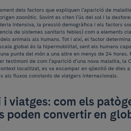
ament dels factors que expliquen l’aparició de malalti
origen zoonòtic. Sovint es citen l’ús del sol i la desfore
deria intensiva, la pressió demogràfica i els factors so
encia de sistemes sanitaris febles) com a elements cla
dels animals als humans. Tot i així, el factor determina
scala global és la hipermobilitat, sent els humans cap
una punta del món a una altre en menys de 24 hores. 
er testimoni de com l’aparició d’una nova malaltia, la
ontext localitzat, es va escampar en qüestió de dies a
s als fluxos constants de viatgers internacionals.
 i viatges: com els patòg
es poden convertir en glo