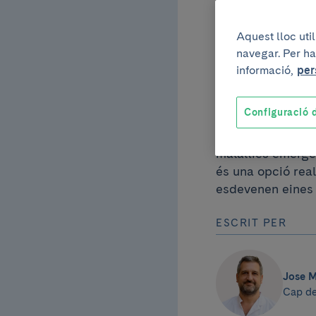
repte
Aquest lloc uti
navegar. Per ha
per a
informació,
per
Configuració d
La intensificació
malalties emergen
és una opció real
esdevenen eines 
ESCRIT PER
Jose 
Cap de