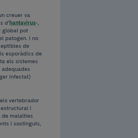
un creuer va
s d’
hantavirus
-,
t global pot
l patogen. I no
ceptibles de
dis esporàdics de
ta els sistemes
ns adequades
ger infectat)
’eix vertebrador
estructural i
l de malalties
ts i sostinguts,