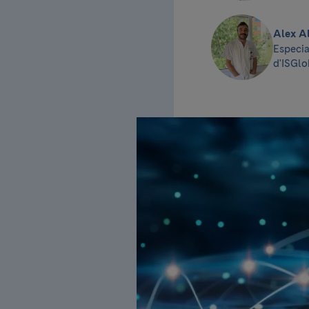
Alex A
Especia
d'ISGlo