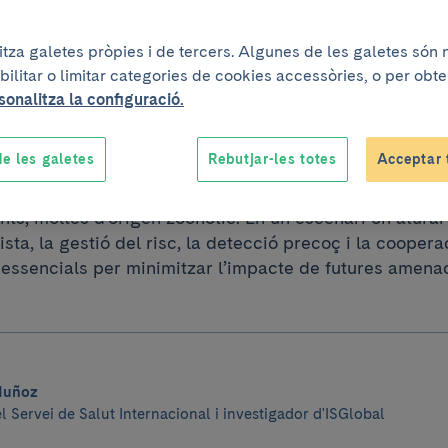
s de la mobilitat g
litza galetes pròpies i de tercers. Algunes de les galetes són
bilitar o limitar categories de cookies accessòries, o per obt
 la salut pública
sonalitza la configuració.
e les galetes
Rebutjar-les totes
Acceptar 
 dels fluxos de viatgers internacionals facilita la prop
ts, moltes d’origen zoonòtic. En un escenari on aturar 
ista, la gestió del risc, la detecció precoç i la coopera
essencials per minimitzar l’impacte de futures amenac
Muñoz
l Servei de Salut Internacional i investigador d'ISGlobal