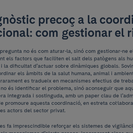
gnòstic precoç a la coord
ional: com gestionar el r
 pregunta no és com aturar-la, sinó com gestionar-ne el
t els factors que faciliten el salt dels patògens als hu
i la dificultat d’actuar sobre dinàmiques globals. Sovint
rdinar els àmbits de la salut humana, animal i ambien
 rarament es tradueix en mecanismes efectius de trebal
 no és identificar el problema, sinó aconseguir que aq
era integrada i sostinguda, amb un paper clau de l’adm
de promoure aquesta coordinació, en estreta col·labora
res actors del sector privat.
 es fa imprescindible reforçar els sistemes de vigilànc