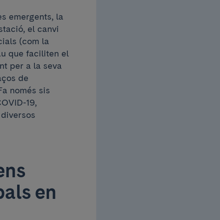
es emergents, la
stació, el canvi
cials (com la
u que faciliten el
nt per a la seva
aços de
Fa només sis
 COVID-19,
 diversos
ens
bals en