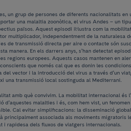
s, un grup de persones de diferents nacionalitats en 
sportar una malaltia zoonòtica, el virus Andes – un tipu
ectius països. Aquest episodi il·lustra com la mobilita
tor multiplicador, independentment de la naturalesa de
ies de transmissió directa per aire o contacte són sus
sta manera. En els darrers anys, s’han detectat episo
es regions europees. Aquests casos mantenen en aler
, conscients que només cal que es donin les condicio
 del vector i la introducció del virus a través d’un viat
xi una transmissió local sostinguda al Mediterrani.
litat amb què convivim. La mobilitat internacional és l
ó d’aquestes malalties i és, com hem vist, un fenomen 
sible. Cal evitar simplificacions: la disseminació globa
à principalment associada als moviments migratoris len
at i rapidesa dels fluxos de viatgers internacionals.