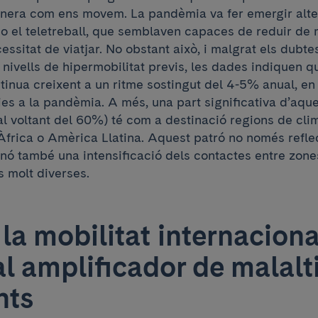
nera com ens movem. La pandèmia va fer emergir alte
 o el teletreball, que semblaven capaces de reduir de
essitat de viatjar. No obstant això, i malgrat els dubtes
nivells de hipermobilitat previs, les dades indiquen qu
tinua creixent a un ritme sostingut del 4-5% anual, en 
es a la pandèmia. A més, una part significativa d’aqu
l voltant del 60%) té com a destinació regions de cli
Àfrica o Amèrica Llatina. Aquest patró no només reflec
inó també una intensificació dels contactes entre zone
 molt diverses.
la mobilitat internacional
al amplificador de malalt
nts