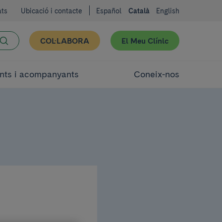
ats
Ubicació i contacte
Español
Català
English
COL·LABORA
El Meu Clínic
nts i acompanyants
Coneix-nos