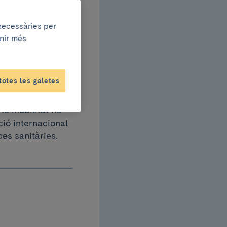
lobal
 necessàries per
enir més
totes les galetes
agació global de
la mobilitat no
ció internacional
es sanitàries.