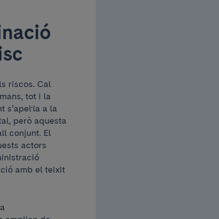
inació
isc
s riscos. Cal
mans, tot i la
 s’apel·la a la
tal, però aquesta
l conjunt. El
uests actors
inistració
ció amb el teixit
ia