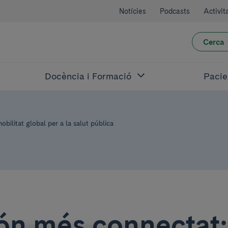
Notícies
Podcasts
Activit
Cerca
Docència i Formació
Pacie
bilitat global per a la salut pública
n més connectat: