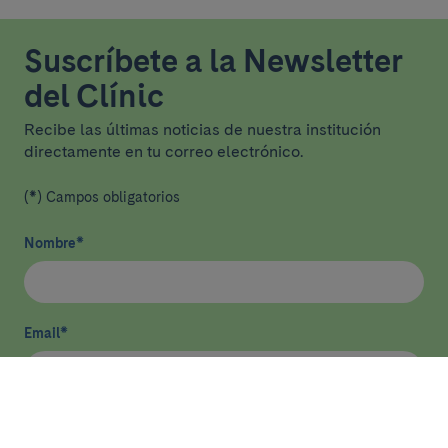
Suscríbete a la Newsletter
del Clínic
Recibe las últimas noticias de nuestra institución
directamente en tu correo electrónico.
(*) Campos obligatorios
Nombre
*
Email
*
He leído y acepto
la política de privacidad
*