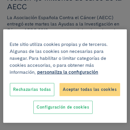
AECC
La Asociación Española Contra el Cáncer (AECC)
entregó este martes las Ayudas a la Investigación en
Cáncer AECC 2019 en un acto celebrado en la sed...
Este sitio utiliza cookies propias y de terceros.
Algunas de las cookies son necesarias para
navegar. Para habilitar o limitar categorías de
18 de septiembre del 2019
cookies accesorias, o para obtener más
El Hospital Clínic implementa la
información,
personaliza la configuración
biopsia líquida para potenciar los
ensayos clínicos en oncología
Rechazarlas todas
Aceptar todas las cookies
El Hospital Clínic de Barcelona aplicará el mejor test
de biopsia líquida que hay disponible en la actualidad
Configuración de cookies
para pacientes con cáncer avanzado, e...