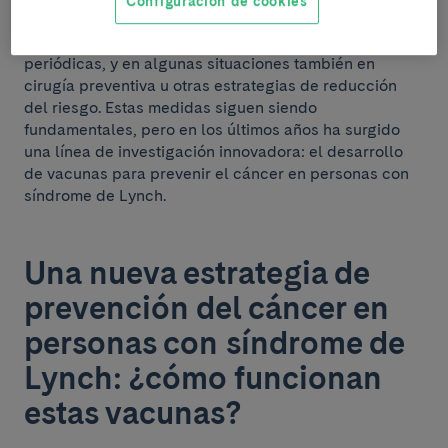
Configuración de cookies
prevención se basa principalmente en la vigilancia
clínica, especialmente mediante colonoscopias
periódicas, y en algunas situaciones también en
cirugía preventiva u otras estrategias de reducción
del riesgo. Estas medidas siguen siendo
fundamentales, pero en los últimos años ha surgido
una línea de investigación innovadora: el desarrollo
de vacunas para prevenir el cáncer en personas con
síndrome de Lynch.
Una nueva estrategia de
prevención del cáncer en
personas con síndrome de
Lynch: ¿cómo funcionan
estas vacunas?