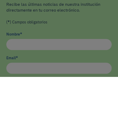
Recibe las últimas noticias de nuestra institución
directamente en tu correo electrónico.
(*) Campos obligatorios
Nombre
*
Email
*
He leído y acepto
la política de privacidad
*
Enviar