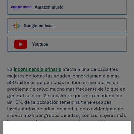
Amazon music
Google podcast
Youtube
La
incontinencia urinaria
afecta a una de cada tres
mujeres de todas las edades, concretamente a más
350 millones de personas en todo el mundo. Es un
problema de salud mucho más frecuente de lo que en
general se cree. Se considera que aproximadamente
un 15% de la población femenina tiene escapes
involuntarios de orina, de media, pero evidentemente
si se analiza por grupos de edad, con las mujeres más
jóvenes es inferior este porcentaje y a medida que
avanza de edad es más frecuente.