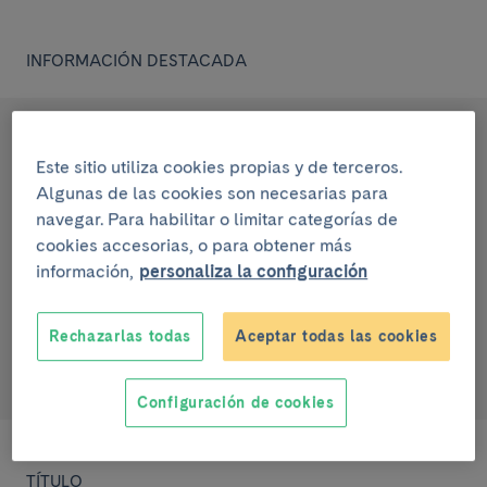
INFORMACIÓN DESTACADA
IP
Rosa Maria Morlà Novell
Este sitio utiliza cookies propias y de terceros.
Algunas de las cookies son necesarias para
Servicio
navegar. Para habilitar o limitar categorías de
Reumatología
cookies accesorias, o para obtener más
información,
personaliza la configuración
Enfermedades, síntomas y estados de salud
Artritis Reumatoide
Rechazarlas todas
Aceptar todas las cookies
Grupo de investigación IDIBAPS
Artropatías inflamatorias (GRAI)
Configuración de cookies
TÍTULO