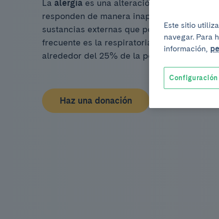
La
alergia
es una alteración del sistema in
responden de manera inapropiada e identif
Este sitio util
sustancias externas que por su naturaleza s
navegar. Para h
frecuente es la respiratoria – rinoconjuntiv
información,
pe
alrededor del 25% de la población general.
Configuración
Haz una donación