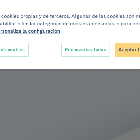
munológico en que las defensas
ican como perjudiciales
iza cookies propias y de terceros. Algunas de las cookies son 
on inofensivas. La alergia más
abilitar o limitar categorías de cookies accesorias, o para o
itis y asma alérgica – que afecta a
rsonaliza la configuración
 de cookies
Rechazarlas todas
Aceptar t