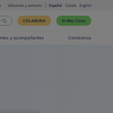
s
Ubicación y contacto
Español
Català
English
r
COLABORA
El Meu Clínic
ntes y acompañantes
Conócenos