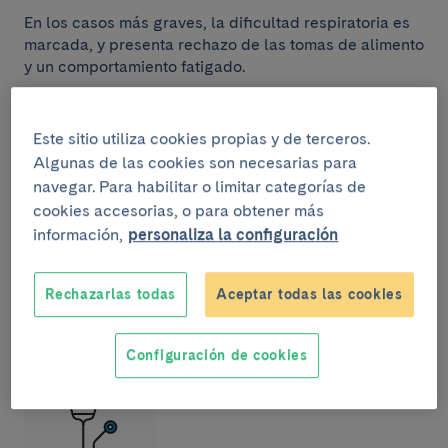
En los casos más graves, la dificultad respiratoria es
marcada, y presenta rechazo de las tomas de alimento
y un comportamiento fatigado.
Las pausas de apnea (dejar de respirar durante unos
segundos) pueden ser un síntoma de bronquiolitis,
Este sitio utiliza cookies propias y de terceros.
sobre todo en lactantes pequeños y prematuros, y
Algunas de las cookies son necesarias para
constituyen un factor de riesgo importante para
navegar. Para habilitar o limitar categorías de
desarrollar un cuadro grave. El VRS puede producir
cookies accesorias, o para obtener más
pausas de apnea en lactantes, incluso sin signos de
información,
personaliza la configuración
bronquiolitis.
Rechazarlas todas
Aceptar todas las cookies
Configuración de cookies