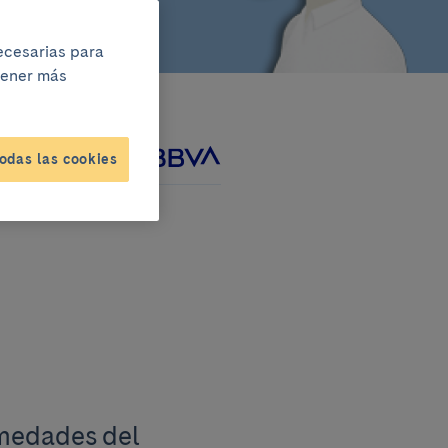
necesarias para
btener más
odas las cookies
ado junto a
rmedades del