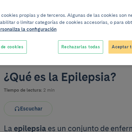
iza cookies propias y de terceros. Algunas de las cookies son 
abilitar o limitar categorías de cookies accesorias, o para o
rsonaliza la configuración
 de cookies
Rechazarlas todas
Aceptar t
Un proyecto elabor
¿Qué es la Epilepsia?
Tiempo de lectura:
2 min
Escuchar
La
epilepsia
es un conjunto de enfe