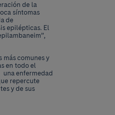
eración de la
voca síntomas
da de
s epilépticas. El
“epilambaneim”,
os más comunes y
s en todo el
do una enfermedad
que repercute
tes y de sus