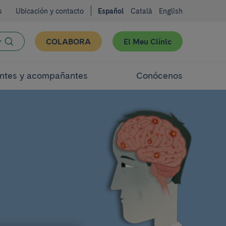
s
Ubicación y contacto
Español
Català
English
r
COLABORA
El Meu Clínic
ntes y acompañantes
Conócenos