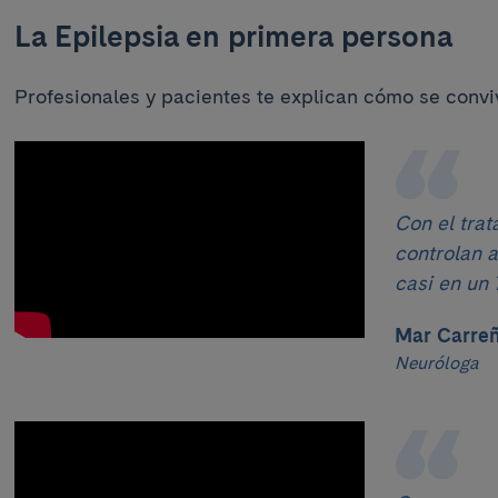
La Epilepsia en primera persona
Profesionales y pacientes te explican cómo se conv
Con el tra
controlan 
casi en un
Mar Carre
Neuróloga