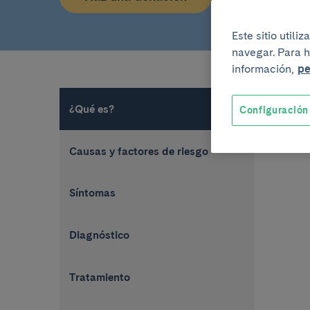
Este sitio util
navegar. Para h
información,
pe
¿Qué es?
Configuración
Causas y factores de riesgo
Síntomas
Diagnóstico
Tratamiento