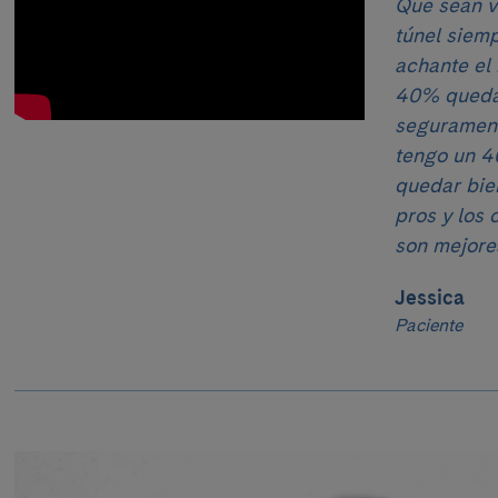
Que sean va
túnel siemp
achante el
40% queda
segurament
tengo un 4
quedar bien
pros y los 
son mejores
Jessica
Paciente