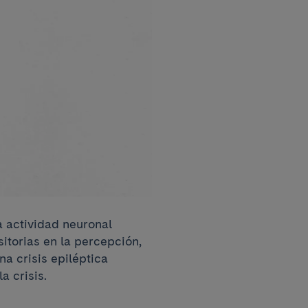
a actividad neuronal
itorias en la percepción,
a crisis epiléptica
a crisis.