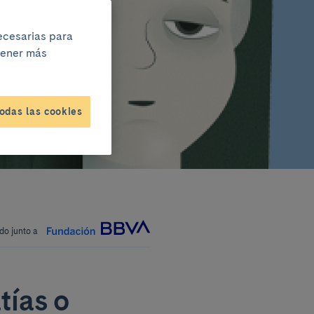
necesarias para
btener más
odas las cookies
do junto a
tías o