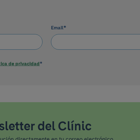
Email
*
tica de privacidad
*
letter del Clínic
tución directamente en tu correo electrónico.