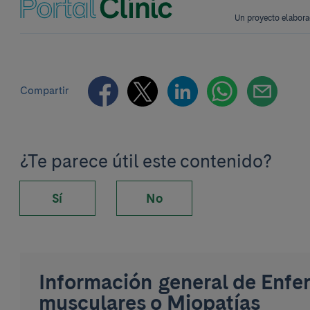
Un proyecto elabora
Compartir
¿Te parece útil este contenido?
Sí
No
Información general de Enf
musculares o Miopatías