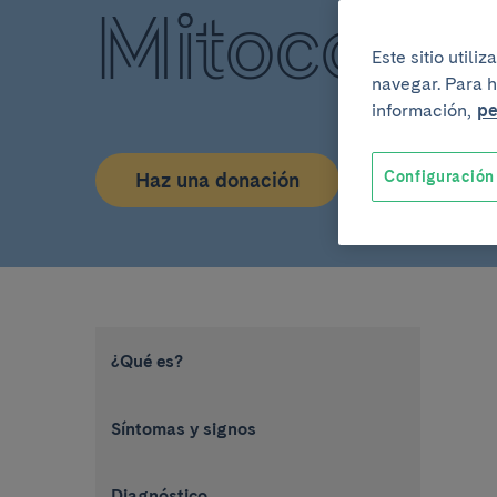
Mitocondr
Este sitio util
navegar. Para h
información,
pe
Configuración
Haz una donación
¿Qué es?
Síntomas y signos
Diagnóstico