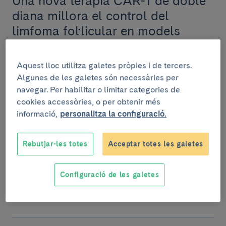
Una nova teràpia CAR-T de doble
diana millora el control del
limfoma fol·licular en models
preclínics
Un estudi liderat per investigadores del Clínic-
Aquest lloc utilitza galetes pròpies i de tercers.
IDIBAPS, en el marc del Clínic
Algunes de les galetes són necessàries per
Barcelona Comprehensive Cancer Centre, ha
navegar. Per habilitar o limitar categories de
identificat CD70 com un ma...
cookies accessòries, o per obtenir més
informació,
personalitza la configuració.
Rebutjar-les totes
Acceptar totes les galetes
Notícies
RECERCA
27 de maig de 2025
Configuració de les galetes
THERAVLINFO