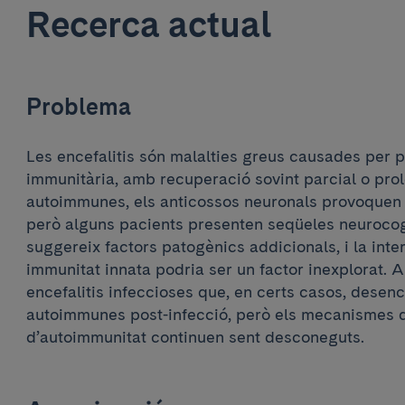
Recerca actual
Problema
Les encefalitis són malalties greus causades per 
immunitària, amb recuperació sovint parcial o pro
autoimmunes, els anticossos neuronals provoquen d
però alguns pacients presenten seqüeles neurocogn
suggereix factors patogènics addicionals, i la inte
immunitat innata podria ser un factor inexplorat. 
encefalitis infeccioses que, en certs casos, desen
autoimmunes post-infecció, però els mecanismes d
d’autoimmunitat continuen sent desconeguts.