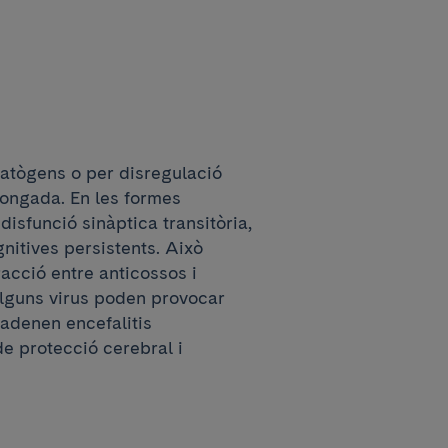
patògens o per disregulació
longada. En les formes
isfunció sinàptica transitòria,
itives persistents. Això
racció entre anticossos i
Alguns virus poden provocar
cadenen encefalitis
e protecció cerebral i