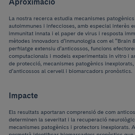
Aproximació
La nostra recerca estudia mecanismes patogènics i
autoimmunes i infeccioses, amb especial interès e
immunitat innata i el paper de virus i resposta im
mètodes innovadors d’inmunologia com el “Brain
perfilatge extensiu d’anticossos, funcions efectore
computacionals i models experimentals in vitro i an
de protecció, mecanismes patogènics inexplorats,
d’anticossos al cervell i biomarcadors pronòstics.
Impacte
Els resultats aportaran comprensió de com anticos
determinen la severitat i la recuperació neurològica
mecanismes patogènics i protectors inexplorats. 
permetrà identificar biomarcadors pronòstics que 