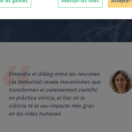
e les galetes
Rebutjar-les totes
Acceptar 
Entendre el diàleg entre les neurones
i la immunitat revela mecanismes que
transformen el coneixement científic
en pràctica clínica, el lloc on la
ciència té el seu impacte més gran
en les vides humanes