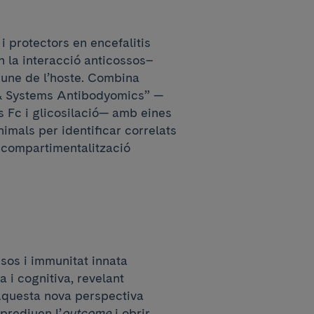
 protectors en encefalitis
n la interacció anticossos–
mune de l’hoste. Combina
 & Systems Antibodyomics” —
s Fc i glicosilació— amb eines
imals per identificar correlats
 compartimentalització
sos i immunitat innata
 i cognitiva, revelant
Aquesta nova perspectiva
prediuen l’
outcome
i obrir