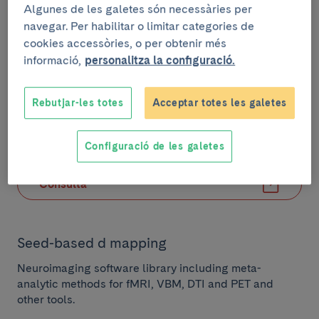
Algunes de les galetes són necessàries per
navegar. Per habilitar o limitar categories de
Consulta
cookies accessòries, o per obtenir més
informació,
personalitza la configuració.
MetaNSUE
Rebutjar-les totes
Acceptar totes les galetes
Meta-analytic method that allows an unbiased
inclusion of studies with non-statistically significant
unreported effects (NSUEs).
Configuració de les galetes
Consulta
Recursos
Seed-based d mapping
Neuroimaging software library including meta-
analytic methods for fMRI, VBM, DTI and PET and
other tools.