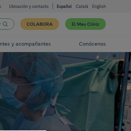
s
Ubicación y contacto
Español
Català
English
r
COLABORA
El Meu Clínic
ntes y acompañantes
Conócenos