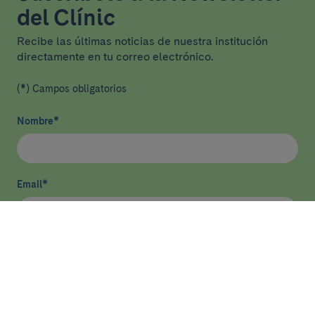
del Clínic
Recibe las últimas noticias de nuestra institución
directamente en tu correo electrónico.
(*) Campos obligatorios
Nombre
*
Email
*
He leído y acepto
la política de privacidad
*
Enviar