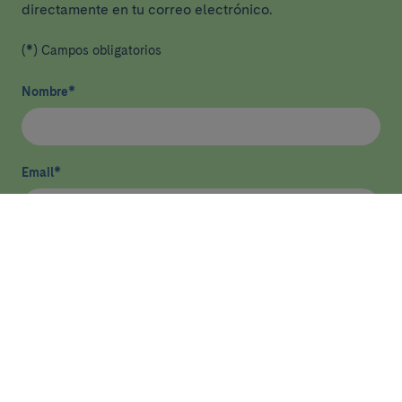
directamente en tu correo electrónico.
(*) Campos obligatorios
Nombre
*
Email
*
He leído y acepto
la política de privacidad
*
Enviar