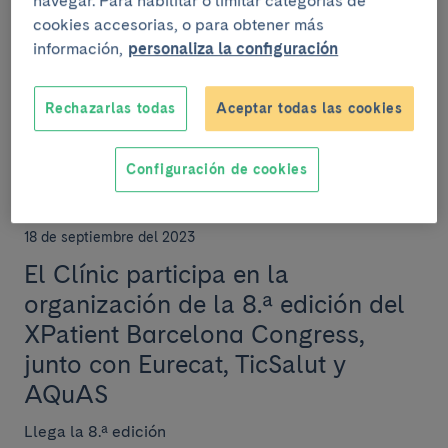
navegar. Para habilitar o limitar categorías de
Pacientes y Cuidadores
cookies accesorias, o para obtener más
El hospital Clínic Barcelona ha presentado la Oficina
información,
personaliza la configuración
de Innovación promovida por Pacientes y Cuidadores
(OIPC) en un acto que ha reunido profesion...
Rechazarlas todas
Aceptar todas las cookies
Configuración de cookies
DOCENCIA Y FORMACIÓN
18 de septiembre del 2023
El Clínic participa en la
organización de la 8.ª edición del
XPatient Barcelona Congress,
junto con Eurecat, TicSalut y
AQuAS
Llega la 8.ª edición