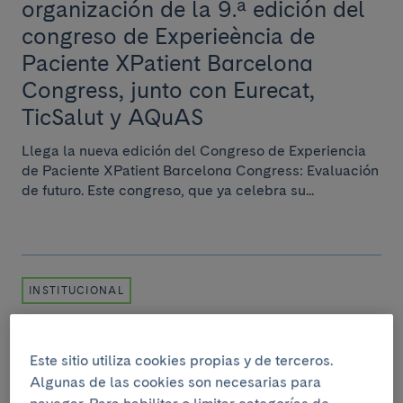
organización de la 9.ª edición del
congreso de Experieència de
Paciente XPatient Barcelona
Congress, junto con Eurecat,
TicSalut y AQuAS
Llega la nueva edición del Congreso de Experiencia
de Paciente XPatient Barcelona Congress: Evaluación
de futuro. Este congreso, que ya celebra su...
INSTITUCIONAL
1 de febrero del 2024
El Clínic presenta la Oficina de
Este sitio utiliza cookies propias y de terceros.
Innovación promovida por
Algunas de las cookies son necesarias para