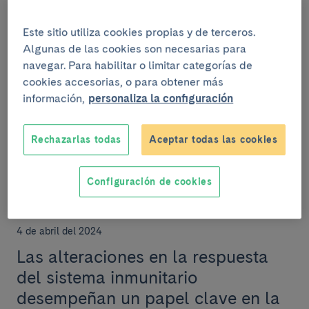
Raquel Camón: “Cuando estoy en
Este sitio utiliza cookies propias y de terceros.
el escenario se hace magia y me
Algunas de las cookies son necesarias para
olvido de que estoy enferma”
navegar. Para habilitar o limitar categorías de
cookies accesorias, o para obtener más
La Sarcoidosis es una enfermedad minoritaria
información,
personaliza la configuración
respiratoria que en Cataluña afecta a 56 personas
cada 100.000 habitantes. Raquel tiene la
enfermedad...
Rechazarlas todas
Aceptar todas las cookies
Configuración de cookies
INVESTIGACIÓN
4 de abril del 2024
Las alteraciones en la respuesta
del sistema inmunitario
desempeñan un papel clave en la