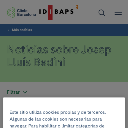
Más noticias
Noticias sobre Josep
Lluís Bedini
Filtrar
Este sitio utiliza cookies propias y de terceros.
INSTITUCIONAL
Algunas de las cookies son necesarias para
23 de enero del 2025
navegar. Para habilitar o limitar categorías de