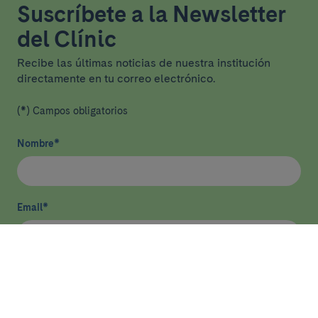
Suscríbete a la Newsletter
del Clínic
Recibe las últimas noticias de nuestra institución
directamente en tu correo electrónico.
(*) Campos obligatorios
Nombre
*
Email
*
He leído y acepto
la política de privacidad
*