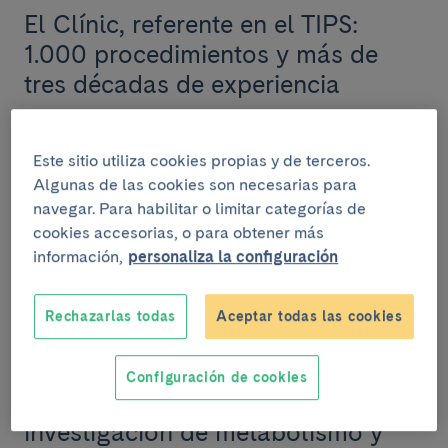
El Clínic, referente en el TIPS:
1.000 procedimientos y más de
tres décadas de experiencia
El Hospital Clínic Barcelona ha alcanzado el hito de
los 1.000 procedimientos TIPS realizados,
Este sitio utiliza cookies propias y de terceros.
consolidándose como centro de referencia
Algunas de las cookies son necesarias para
internacion...
navegar. Para habilitar o limitar categorías de
cookies accesorias, o para obtener más
información,
personaliza la configuración
INVESTIGACIÓN
Rechazarlas todas
Aceptar todas las cookies
19 de marzo del 2025
IDIBAPS celebra el kick-off
Configuración de cookies
meeting del Programa de
investigación de metabolismo y