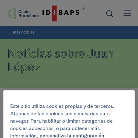
Más noticias
Noticias sobre Juan
López
Filtrar
Este sitio utiliza cookies propias y de terceros.
Algunas de las cookies son necesarias para
navegar. Para habilitar o limitar categorías de
ASISTENCIA
cookies accesorias, o para obtener más
30 de junio del 2022
información,
personaliza la configuración