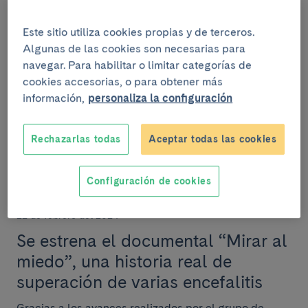
Validan dos algoritmos
Este sitio utiliza cookies propias y de terceros.
diagnósticos de la encefalitis
Algunas de las cookies son necesarias para
autoinmune en edad pediátrica
navegar. Para habilitar o limitar categorías de
cookies accesorias, o para obtener más
Un equipo del Clínic-IDIBAPS y del Hospital Sant Joan
información,
personaliza la configuración
de Déu Barcelona ha comprobado que los dos
algoritmos existentes hasta el momento son fiables...
Rechazarlas todas
Aceptar todas las cookies
Configuración de cookies
INVESTIGACIÓN
22 de febrero del 2024
Se estrena el documental “Mirar al
miedo”, una historia real de
superación de varias encefalitis
Gracias a los avances realizados por el grupo de