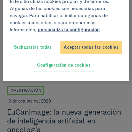
Este sitio utiliza cookies propias y de terceros.
El Clínic y Costaisa firman un
Algunas de las cookies son necesarias para
convenio de colaboración para la
navegar. Para habilitar o limitar categorías de
cookies accesorias, o para obtener más
implementación de su asistente de
información,
personaliza la configuración
prescripción farmacéutica
El hospital Clínic Barcelona y Costaisa han firmado un
Rechazarlas todas
Aceptar todas las cookies
convenio de colaboración para la implementación de
un Clinical Decision Support System (CDSS...
Configuración de cookies
INVESTIGACIÓN
19 de octubre del 2020
EuCanImage: la nueva generación
de inteligencia artificial en
oncología