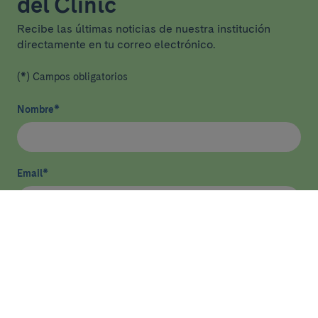
del Clínic
Recibe las últimas noticias de nuestra institución
directamente en tu correo electrónico.
(*) Campos obligatorios
Nombre
*
Email
*
He leído y acepto
la política de privacidad
*
Enviar