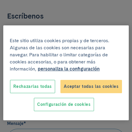
Escríbenos
(*) Campos obligatorios
Este sitio utiliza cookies propias y de terceros.
Nombre
*
Algunas de las cookies son necesarias para
navegar. Para habilitar o limitar categorías de
cookies accesorias, o para obtener más
información,
personaliza la configuración
Email
*
Contacto
Rechazarlas todas
Aceptar todas las cookies
Teléfono
(Opcional)
Configuración de cookies
Mensaje
*