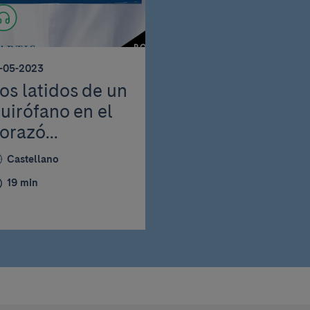
7-05-2023
os latidos de un
uirófano en el
orazó...
Castellano
19 min