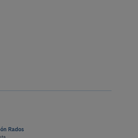
bón Rados
sta