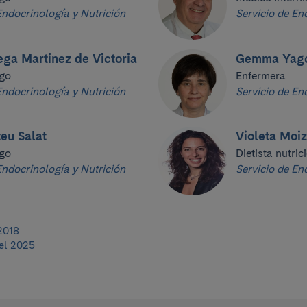
Endocrinología y Nutrición
Servicio de En
ega Martinez de Victoria
Gemma Yago
go
Enfermera
Endocrinología y Nutrición
Servicio de En
eu Salat
Violeta Moi
go
Dietista nutric
Endocrinología y Nutrición
Servicio de En
2018
el 2025