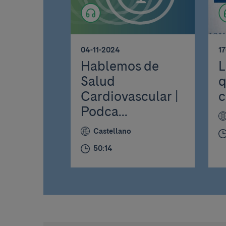
04-11-2024
1
Hablemos de
L
Salud
q
Cardiovascular |
c
Podca...
Castellano
50:14