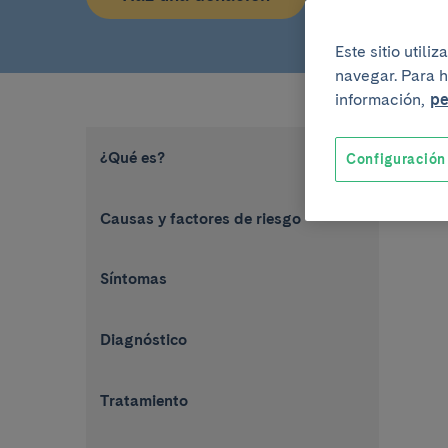
Este sitio util
navegar. Para h
información,
pe
¿Qué es?
Configuración
Causas y factores de riesgo
Síntomas
Diagnóstico
Tratamiento