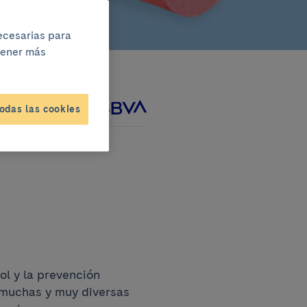
necesarias para
btener más
odas las cookies
do junto a
rol y la prevención
n muchas y muy diversas