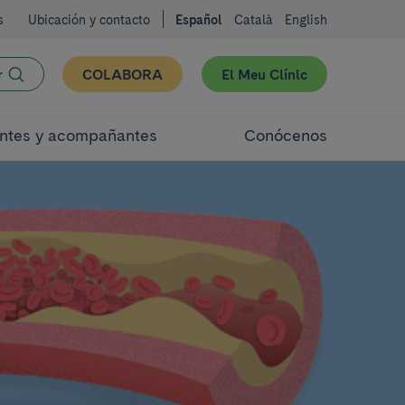
s
Ubicación y contacto
Español
Català
English
r
COLABORA
El Meu Clínic
ntes y acompañantes
Conócenos