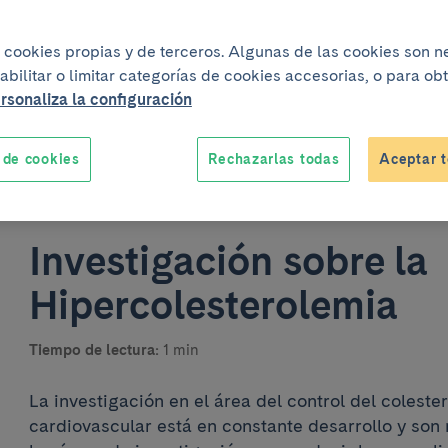
iza cookies propias y de terceros. Algunas de las cookies son 
abilitar o limitar categorías de cookies accesorias, o para o
rsonaliza la configuración
 de cookies
Rechazarlas todas
Aceptar t
Un proyecto elabora
Investigación sobre la
Hipercolesterolemia
Tiempo de lectura:
1 min
La investigación en el área del control del coleste
cardiovascular está en constante desarrollo y so