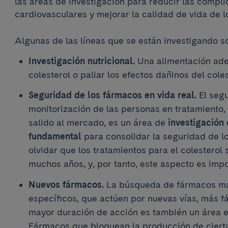
las áreas de investigación para reducir las compl
cardiovasculares y mejorar la calidad de vida de l
Algunas de las líneas que se están investigando s
Investigación nutricional.
Una alimentación ade
colesterol o paliar los efectos dañinos del coles
Seguridad de los fármacos en vida real.
El segu
monitorización de las personas en tratamiento,
salido al mercado, es un área de
investigación
fundamental
para consolidar la seguridad de l
olvidar que los tratamientos para el colesterol
muchos años, y, por tanto, este aspecto es impo
Nuevos fármacos.
La búsqueda de fármacos má
específicos, que actúen por nuevas vías, más fá
mayor duración de acción es también un área e
Fármacos que bloquean la producción de cierta