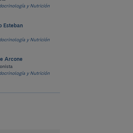
docrinología y Nutrición
 Esteban
docrinología y Nutrición
ze Arcone
ionista
docrinología y Nutrición