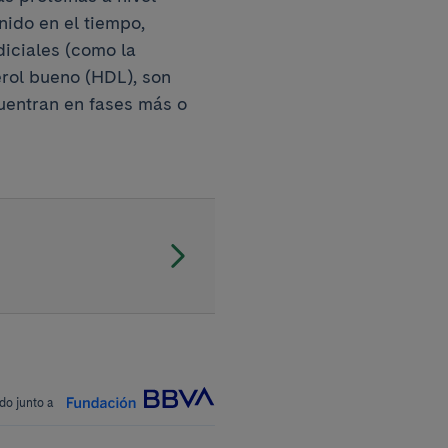
nido en el tiempo,
iciales (como la
erol bueno (HDL), son
uentran en fases más o
do junto a