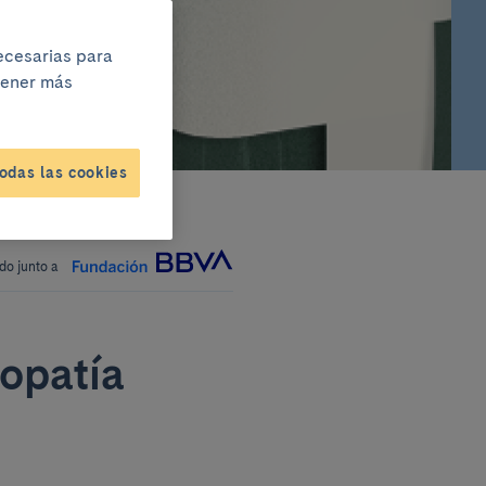
necesarias para
btener más
odas las cookies
do junto a
topatía