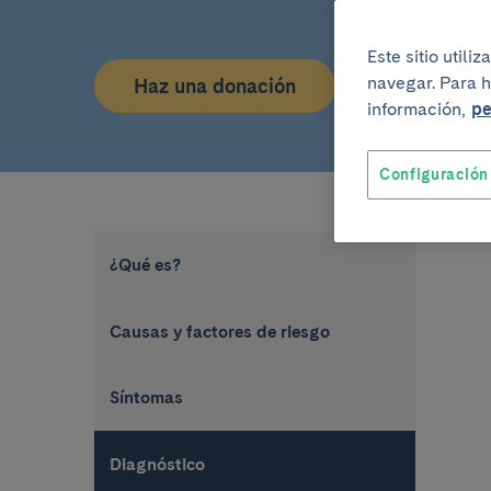
Este sitio util
navegar. Para h
Haz una donación
información,
pe
Configuración
¿Qué es?
Causas y factores de riesgo
Síntomas
Diagnóstico