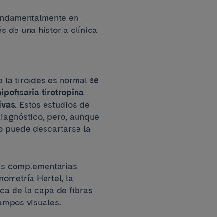
 fundamentalmente en
s de una historia clínica
e la tiroides es normal
se
pofisaria tirotropina
ivas
. Estos estudios de
diagnóstico, pero, aunque
o puede descartarse la
as complementarias
ometría Hertel, la
a de la capa de fibras
campos visuales.