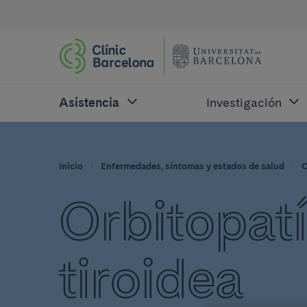
Asistencia
Investigación
Inicio
Enfermedades, síntomas y estados de salud
O
Orbitopat
tiroidea