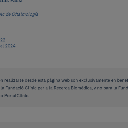
tas Fassi
a
ínic de Oftalmología
022
del 2024
 realizarse desde esta página web son exclusivamente en benefi
 la Fundació Clínic per a la Recerca Biomèdica, y no para la Fu
o PortalClínic.