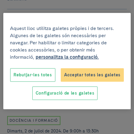
Aquest lloc utilitza galetes pròpies i de tercers.
Algunes de les galetes són necessàries per
DOCÈNCIA I FORMACIÓ
navegar. Per habilitar o limitar categories de
Dilluns, 1 de juliol de 2024
.
De 10:00h a 14:30h
cookies accessòries, o per obtenir més
Fundraising i Salut: Analitzant
informació,
personalitza la configuració.
estratègies exitoses del sector i
noves tendències
Rebutjar-les totes
Acceptar totes les galetes
Auditori Esteve (CEK).
c/ Rosselló, 149-153. 08036 Barcelona
Configuració de les galetes
DOCÈNCIA I FORMACIÓ
Dimarts, 2 de juliol de 2024
.
De 9:00h a 13:30h