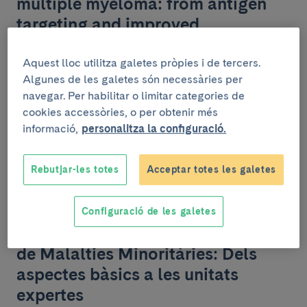
multiple myeloma: from antigen
targeting and improved
persistence to final product
characterization
Aquest lloc utilitza galetes pròpies i de tercers.
Algunes de les galetes són necessàries per
Auditori Esteve, Centre Esther Koplowitz. C/Rosselló 149-153,
navegar. Per habilitar o limitar categories de
08036 Barcelona.
cookies accessòries, o per obtenir més
informació,
personalitza la configuració.
Rebutjar-les totes
Acceptar totes les galetes
INSTITUCIONAL
Configuració de les galetes
Divendres, 5 de juny de 2026
.
De 9:00h a 14:00h
XV Jornada del Programa Clínic
de Malalties Minoritàries: Dels
aspectes bàsics a les unitats
expertes