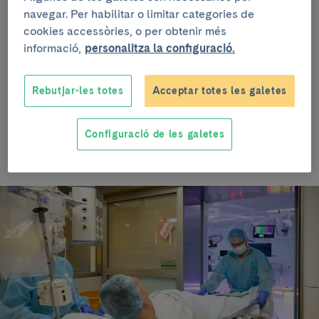
les persones des del naixement fins a la mort, com
navegar. Per habilitar o limitar categories de
accedir-hi i utilitzar els dispositius assistencials.
cookies accessòries, o per obtenir més
informació,
personalitza la configuració.
Públic
: Adults en general
Tipus d’activitat
: Les veus de la salut
Rebutjar-les totes
Acceptar totes les galetes
Horari
: 14:00
Configuració de les galetes